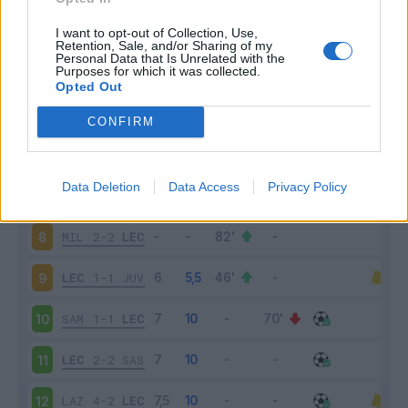
TOR
1-2
LEC
3
I want to opt-out of Collection, Use,
Retention, Sale, and/or Sharing of my
Personal Data that Is Unrelated with the
Purposes for which it was collected.
LEC
1-4
NAP
4
Opted Out
SPA
1-3
LEC
5
CONFIRM
LEC
0-1
ROM
6
Data Deletion
Data Access
Privacy Policy
ATA
3-1
LEC
7
MIL
2-2
LEC
8
LEC
1-1
JUV
9
SAM
1-1
LEC
10
LEC
2-2
SAS
11
LAZ
4-2
LEC
12