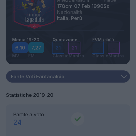
Altezza
Nato il
Piede
178cm
07 Feb 1990
Sx
Nazionalità
Italia, Perù
Media 19-20
Quotazione
FVM
/ 1000
6,10
7,27
21
21
-
-
MV
FM
Classic
Mantra
Classic
Mantra
Statistiche 2019-20
Partite a voto
24