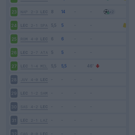
NAP
2-3
LEC
23
LEC
2-1
SPA
24
ROM
4-0
LEC
25
LEC
2-7
ATA
26
LEC
1-4
MIL
27
JUV
4-0
LEC
28
LEC
1-2
SAM
29
SAS
4-2
LEC
30
LEC
2-1
LAZ
31
CAG
0-0
LEC
32