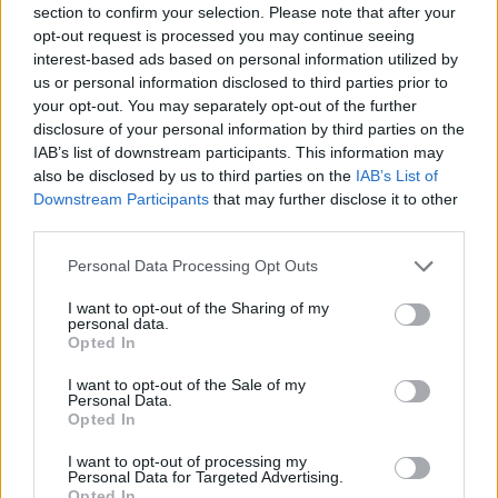
section to confirm your selection. Please note that after your
Entrato
5 - 13
%
opt-out request is processed you may continue seeing
interest-based ads based on personal information utilized by
Squalificato
0 - 0
%
us or personal information disclosed to third parties prior to
Infortunato
0 - 0
%
your opt-out. You may separately opt-out of the further
disclosure of your personal information by third parties on the
Inutilizzato
13 - 34
%
IAB’s list of downstream participants. This information may
also be disclosed by us to third parties on the
IAB’s List of
Downstream Participants
that may further disclose it to other
third parties.
Personal Data Processing Opt Outs
I want to opt-out of the Sharing of my
Scarica riepilogo
personal data.
Scarica
stagionale
Opted In
I want to opt-out of the Sale of my
Giornata
Voto
FV
Entrato
Uscito
Bonus/Malus
Personal Data.
Opted In
INT
4-0
LEC
1
I want to opt-out of processing my
Personal Data for Targeted Advertising.
LEC
0-1
VER
2
Opted In