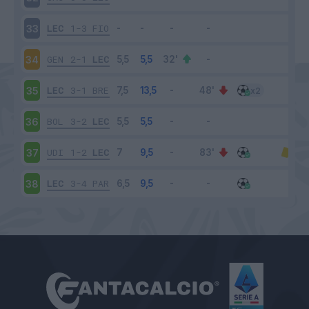
LEC
1-3
FIO
33
GEN
2-1
LEC
34
LEC
3-1
BRE
35
BOL
3-2
LEC
36
UDI
1-2
LEC
37
LEC
3-4
PAR
38