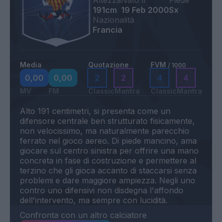
Altezza
Nato il
Piede
191cm
19 Feb 2000
Sx
Nazionalità
Francia
Media
Quotazione
FVM
/ 1000
0,00
0,00
2
2
4
4
MV
FM
Classic
Mantra
Classic
Mantra
Alto 191 centimetri, si presenta come un
difensore centrale ben strutturato fisicamente,
non velocissimo, ma naturalmente parecchio
ferrato nel gioco aereo. Di piede mancino, ama
giocare sul centro sinistra per offrire una mano
concreta in fase di costruzione e permettere al
terzino che gli gioca accanto di staccarsi senza
problemi e dare maggiore ampiezza. Negli uno
contro uno difensivi non disdegna l'affondo
Confronta con un altro calciatore