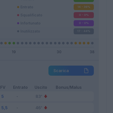
Entrato
14 - 36
%
Squalificato
0 - 0
%
Infortunato
0 - 0
%
Inutilizzato
17 - 44
%
Scarica
FV
Entrato
Uscito
Bonus/Malus