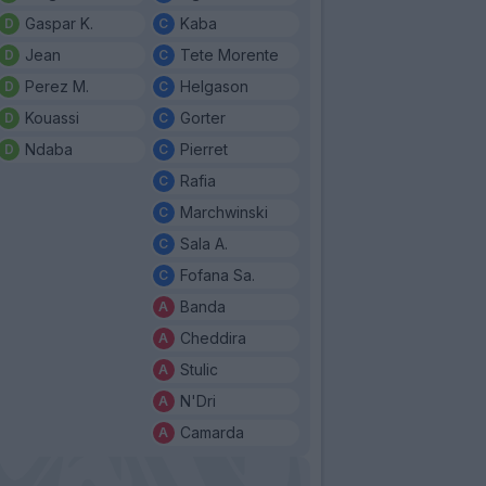
Gaspar K.
Kaba
Jean
Tete Morente
Perez M.
Helgason
Kouassi
Gorter
Ndaba
Pierret
Rafia
Marchwinski
Sala A.
Fofana Sa.
Banda
Cheddira
Stulic
N'Dri
Camarda