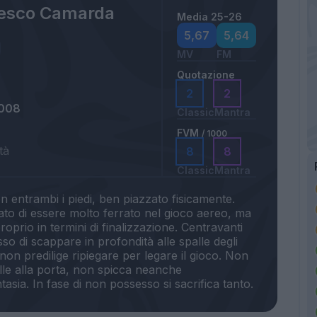
esco Camarda
Media 25-26
5,67
5,64
MV
FM
Quotazione
2
2
2008
Classic
Mantra
FVM
/ 1000
tà
8
8
Classic
Mantra
 entrambi i piedi, ben piazzato fisicamente.
ato di essere molto ferrato nel gioco aereo, ma
oprio in termini di finalizzazione. Centravanti
so di scappare in profondità alle spalle degli
non predilige ripiegare per legare il gioco. Non
lle alla porta, non spicca neanche