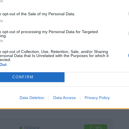
In
o opt-out of the Sale of my Personal Data.
In
to opt-out of processing my Personal Data for Targeted
ing.
In
o opt-out of Collection, Use, Retention, Sale, and/or Sharing
ersonal Data that Is Unrelated with the Purposes for which it
lected.
Out
CONFIRM
Classic
Mantra
Data Deletion
Data Access
Privacy Policy
Titolare
7 - 18
%