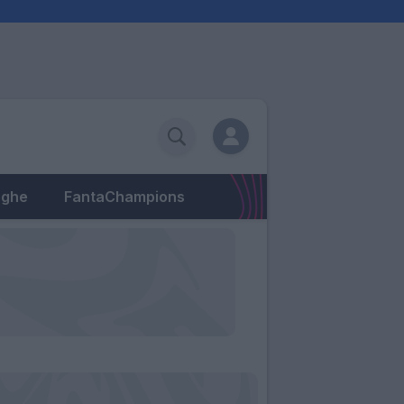
eghe
FantaChampions