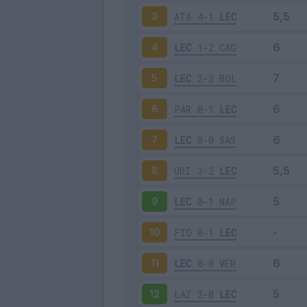
ATA
4-1
LEC
3
LEC
1-2
CAG
4
LEC
2-2
BOL
5
PAR
0-1
LEC
6
LEC
0-0
SAS
7
UDI
3-2
LEC
8
LEC
0-1
NAP
9
FIO
0-1
LEC
10
LEC
0-0
VER
11
LAZ
2-0
LEC
12