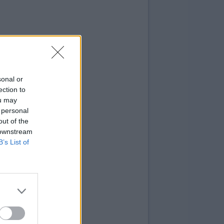
sonal or
ection to
ou may
 personal
out of the
 downstream
B’s List of