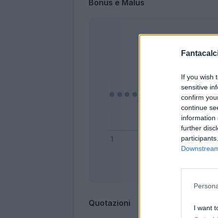
Bonus e Malus
Fantacalci
If you wish 
sensitive in
confirm you
continue se
information 
further disc
participants
Downstream 
Bonus
Persona
Quotazioni
I want t