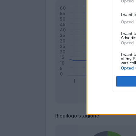
Opted 
I want t
Opted 
I want 
Advertis
Opted 
I want t
of my P
was col
Opted 
Riepilogo stagione