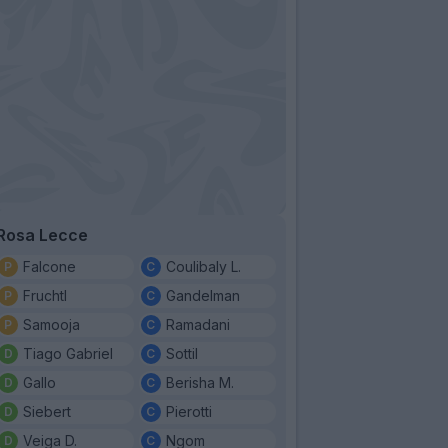
Rosa Lecce
Falcone
Coulibaly L.
Fruchtl
Gandelman
Samooja
Ramadani
Tiago Gabriel
Sottil
Gallo
Berisha M.
Siebert
Pierotti
Veiga D.
Ngom