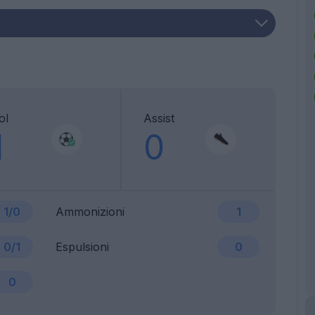
ol
Assist
1
0
1/0
Ammonizioni
1
0/1
Espulsioni
0
0