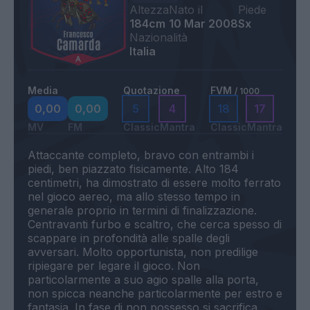
Altezza
Nato il
Piede
184cm
10 Mar 2008
Sx
Nazionalità
Italia
Media
Quotazione
FVM
/ 1000
0,00
0,00
5
4
18
17
MV
FM
Classic
Mantra
Classic
Mantra
Attaccante completo, bravo con entrambi i
piedi, ben piazzato fisicamente. Alto 184
centimetri, ha dimostrato di essere molto ferrato
nel gioco aereo, ma allo stesso tempo in
generale proprio in termini di finalizzazione.
Centravanti furbo e scaltro, che cerca spesso di
scappare in profondità alle spalle degli
avversari. Molto opportunista, non predilige
ripiegare per legare il gioco. Non
particolarmente a suo agio spalle alla porta,
non spicca neanche particolarmente per estro e
fantasia. In fase di non possesso si sacrifica