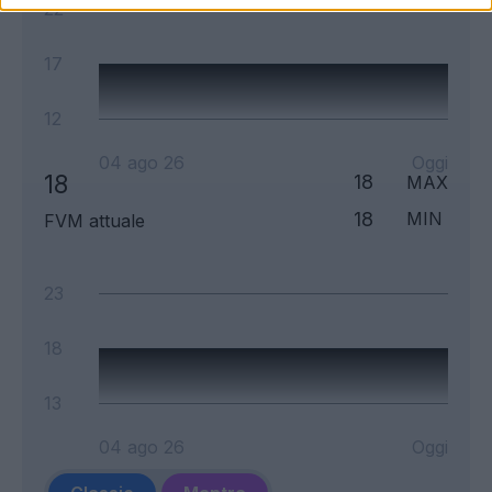
22
17
12
04 ago 26
Oggi
18
18
MAX
18
MIN
FVM attuale
23
18
13
04 ago 26
Oggi