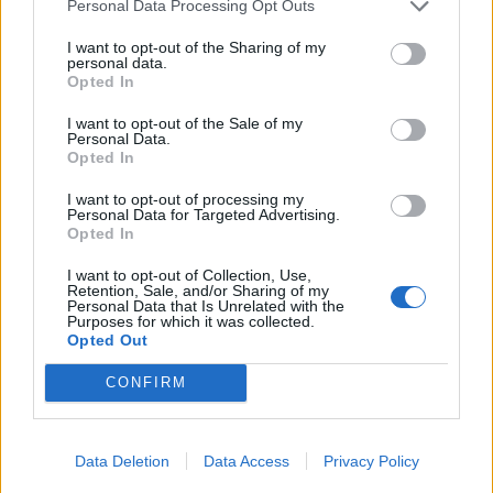
Personal Data Processing Opt Outs
I want to opt-out of the Sharing of my
personal data.
Opted In
I want to opt-out of the Sale of my
Personal Data.
Opted In
I want to opt-out of processing my
Personal Data for Targeted Advertising.
Opted In
Classic
Mantra
I want to opt-out of Collection, Use,
Retention, Sale, and/or Sharing of my
Personal Data that Is Unrelated with the
Purposes for which it was collected.
Andamento FantaValore di Mercato
Opted Out
CONFIRM
17
17
MAX
17
MIN
FVM attuale
Data Deletion
Data Access
Privacy Policy