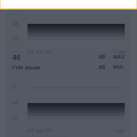
53
48
43
04 ago 26
Oggi
46
46
MAX
46
MIN
FVM attuale
51
46
41
04 ago 26
Oggi