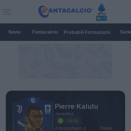
Probabili Formazioni
News
Fantacalcio
Seri
Pierre Kalulu
Juventus
Altezza
Nato il
Piede