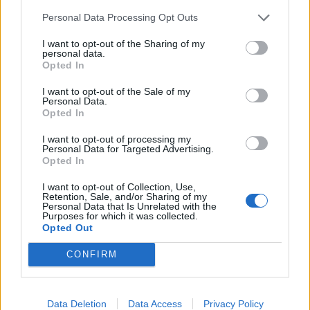
Personal Data Processing Opt Outs
I want to opt-out of the Sharing of my
personal data.
Opted In
I want to opt-out of the Sale of my
Personal Data.
Opted In
I want to opt-out of processing my
Personal Data for Targeted Advertising.
Opted In
Classic
Mantra
I want to opt-out of Collection, Use,
Retention, Sale, and/or Sharing of my
Personal Data that Is Unrelated with the
Purposes for which it was collected.
Andamento FantaValore di Mercato
Opted Out
CONFIRM
48
48
MAX
48
MIN
FVM attuale
Data Deletion
Data Access
Privacy Policy