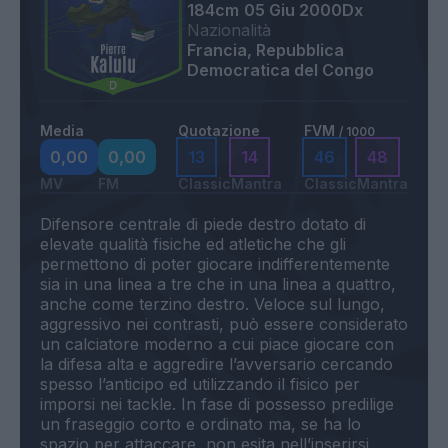
184cm
05 Giu 2000
Dx
Nazionalità
Francia, Repubblica
Democratica del Congo
Media
Quotazione
FVM
/ 1000
0,00
0,00
13
14
46
48
MV
FM
Classic
Mantra
Classic
Mantra
Difensore centrale di piede destro dotato di
elevate qualità fisiche ed atletiche che gli
permettono di poter giocare indifferentemente
sia in una linea a tre che in una linea a quattro,
anche come terzino destro. Veloce sul lungo,
aggressivo nei contrasti, può essere considerato
un calciatore moderno a cui piace giocare con
la difesa alta e aggredire l’avversario cercando
spesso l’anticipo ed utilizzando il fisico per
imporsi nei tackle. In fase di possesso predilige
un fraseggio corto e ordinato ma, se ha lo
spazio per attaccare, non esita nell’inserirsi