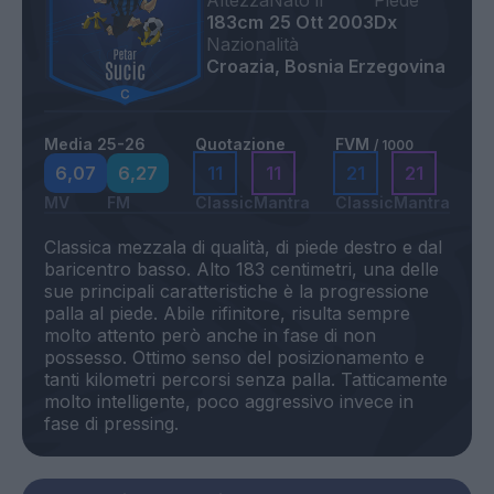
Altezza
Nato il
Piede
183cm
25 Ott 2003
Dx
Nazionalità
Croazia, Bosnia Erzegovina
Media 25-26
Quotazione
FVM
/ 1000
6,07
6,27
11
11
21
21
MV
FM
Classic
Mantra
Classic
Mantra
Classica mezzala di qualità, di piede destro e dal
baricentro basso. Alto 183 centimetri, una delle
sue principali caratteristiche è la progressione
palla al piede. Abile rifinitore, risulta sempre
molto attento però anche in fase di non
possesso. Ottimo senso del posizionamento e
tanti kilometri percorsi senza palla. Tatticamente
molto intelligente, poco aggressivo invece in