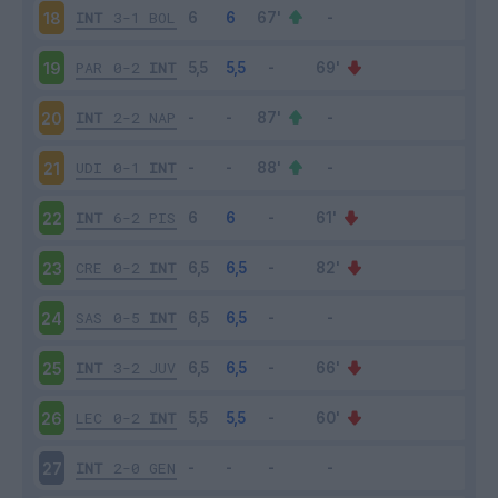
INT
3-1
BOL
18
PAR
0-2
INT
19
INT
2-2
NAP
20
UDI
0-1
INT
21
INT
6-2
PIS
22
CRE
0-2
INT
23
SAS
0-5
INT
24
INT
3-2
JUV
25
LEC
0-2
INT
26
INT
2-0
GEN
27