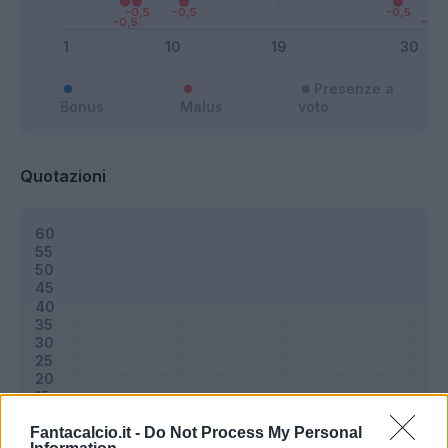
Presenze a
Bonus
Malus
voto
Quotazioni
Fantacalcio.it -
Do Not Process My Personal