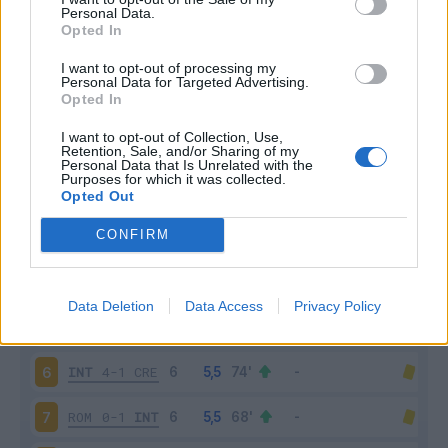
Personal Data.
Opted In
Scarica riepilogo
Scarica
stagionale
I want to opt-out of processing my
Personal Data for Targeted Advertising.
Opted In
Giornata
Voto
FV
Entrato
Uscito
Bonus/Malus
I want to opt-out of Collection, Use,
INT
5-0
TOR
1
Retention, Sale, and/or Sharing of my
Personal Data that Is Unrelated with the
Purposes for which it was collected.
INT
1-2
UDI
2
Opted Out
CONFIRM
JUV
4-3
INT
3
INT
2-1
SAS
4
Data Deletion
Data Access
Privacy Policy
CAG
0-2
INT
5
INT
4-1
CRE
6
ROM
0-1
INT
7