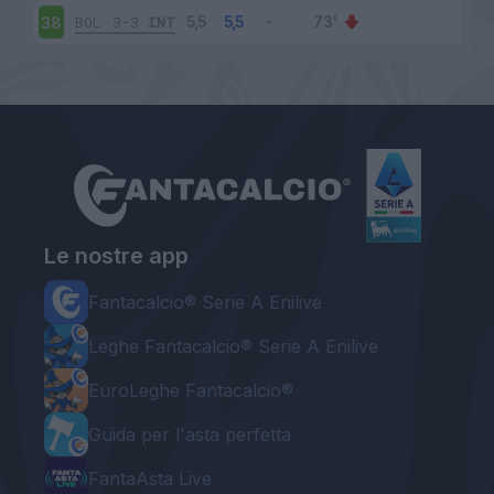
BOL
3-3
INT
38
Le nostre app
Fantacalcio® Serie A Enilive
Leghe Fantacalcio® Serie A Enilive
EuroLeghe Fantacalcio®
Guida per l'asta perfetta
FantaAsta Live