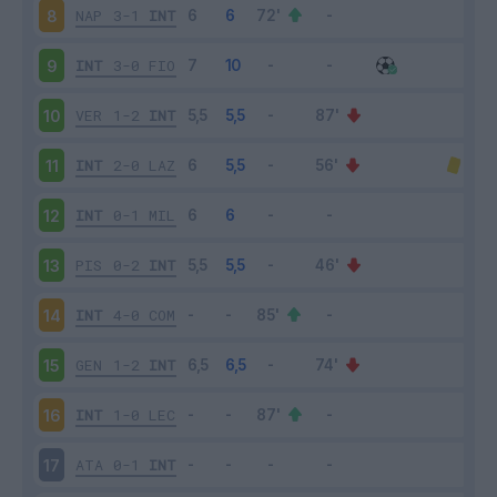
NAP
3-1
INT
8
INT
3-0
FIO
9
VER
1-2
INT
10
INT
2-0
LAZ
11
INT
0-1
MIL
12
PIS
0-2
INT
13
INT
4-0
COM
14
GEN
1-2
INT
15
INT
1-0
LEC
16
ATA
0-1
INT
17