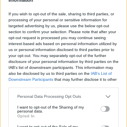
Information
If you wish to opt-out of the sale, sharing to third parties, or
Classic
Mantra
processing of your personal or sensitive information for
targeted advertising by us, please use the below opt-out
section to confirm your selection. Please note that after your
opt-out request is processed you may continue seeing
Riepilogo stagione
interest-based ads based on personal information utilized by
us or personal information disclosed to third parties prior to
Titolare
21 - 55
%
your opt-out. You may separately opt-out of the further
disclosure of your personal information by third parties on the
Entrato
13 - 34
%
IAB’s list of downstream participants. This information may
Squalificato
0 - 0
%
also be disclosed by us to third parties on the
IAB’s List of
Downstream Participants
that may further disclose it to other
Infortunato
0 - 0
%
third parties.
Inutilizzato
4 - 10
%
Personal Data Processing Opt Outs
I want to opt-out of the Sharing of my
personal data.
Opted In
I want to opt-out of the Sale of my