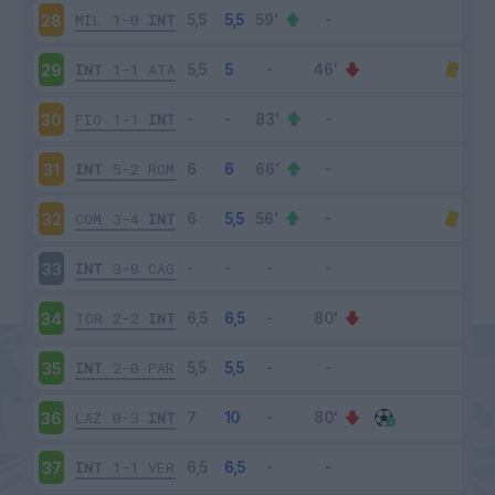
MIL
1-0
INT
28
INT
1-1
ATA
29
FIO
1-1
INT
30
INT
5-2
ROM
31
COM
3-4
INT
32
INT
3-0
CAG
33
TOR
2-2
INT
34
INT
2-0
PAR
35
LAZ
0-3
INT
36
INT
1-1
VER
37