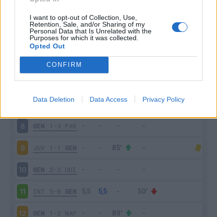
SAS
5-3
GEN
3
I want to opt-out of Collection, Use,
Retention, Sale, and/or Sharing of my
Personal Data that Is Unrelated with the
Purposes for which it was collected.
GEN
1-0
BOL
4
Opted Out
LAZ
4-1
GEN
5
CONFIRM
GEN
2-0
CHI
6
Data Deletion
Data Access
Privacy Policy
FRO
1-2
GEN
7
GEN
1-3
PAR
8
JUV
1-1
GEN
9
GEN
2-2
UDI
10
INT
5-0
GEN
11
GEN
1-2
NAP
12