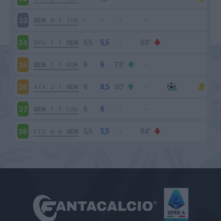
GEN
0-1
TOR
33
SPA
1-1
GEN
34
GEN
1-1
ROM
35
ATA
2-1
GEN
36
GEN
1-1
CAG
37
FIO
0-0
GEN
38