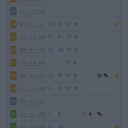
BOL
1-1
GEN
23
GEN
2-1
LAZ
24
CHI
0-0
GEN
25
GEN
0-0
FRO
26
PAR
1-0
GEN
27
GEN
2-0
JUV
28
UDI
2-0
GEN
29
GEN
0-4
INT
30
NAP
1-1
GEN
31
SAM
2-0
GEN
32