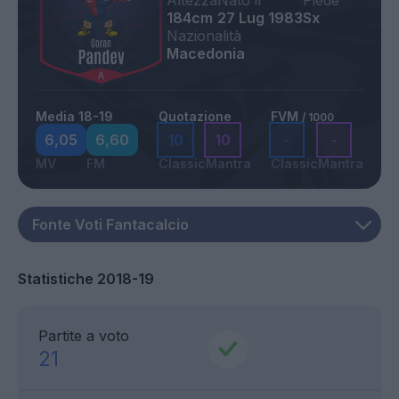
Altezza
Nato il
Piede
184cm
27 Lug 1983
Sx
Nazionalità
Macedonia
Media 18-19
Quotazione
FVM
/ 1000
6,05
6,60
10
10
-
-
MV
FM
Classic
Mantra
Classic
Mantra
Statistiche 2018-19
Partite a voto
21