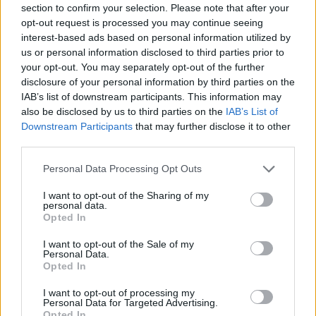
section to confirm your selection. Please note that after your
Entrato
14 - 36
%
opt-out request is processed you may continue seeing
interest-based ads based on personal information utilized by
Squalificato
0 - 0
%
us or personal information disclosed to third parties prior to
Infortunato
0 - 0
%
your opt-out. You may separately opt-out of the further
disclosure of your personal information by third parties on the
Inutilizzato
12 - 31
%
IAB’s list of downstream participants. This information may
also be disclosed by us to third parties on the
IAB’s List of
Downstream Participants
that may further disclose it to other
third parties.
Personal Data Processing Opt Outs
I want to opt-out of the Sharing of my
Scarica riepilogo
personal data.
Scarica
stagionale
Opted In
I want to opt-out of the Sale of my
Giornata
Voto
FV
Entrato
Uscito
Bonus/Malus
Personal Data.
Opted In
MIL
2-1
GEN
1
I want to opt-out of processing my
Personal Data for Targeted Advertising.
GEN
2-1
EMP
2
Opted In