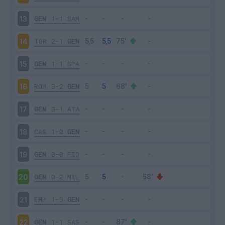
GEN
1-1
SAM
13
TOR
2-1
GEN
14
GEN
1-1
SPA
15
ROM
3-2
GEN
16
GEN
3-1
ATA
17
CAG
1-0
GEN
18
GEN
0-0
FIO
19
GEN
0-2
MIL
20
EMP
1-3
GEN
21
GEN
1-1
SAS
22