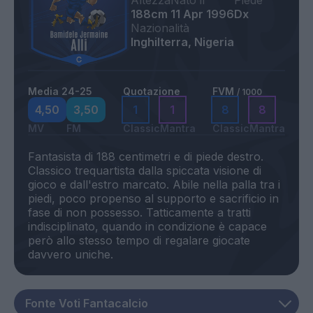
Altezza
Nato il
Piede
188cm
11 Apr 1996
Dx
Nazionalità
Inghilterra, Nigeria
Media 24-25
Quotazione
FVM
/ 1000
4,50
3,50
1
1
8
8
MV
FM
Classic
Mantra
Classic
Mantra
Fantasista di 188 centimetri e di piede destro.
Classico trequartista dalla spiccata visione di
gioco e dall'estro marcato. Abile nella palla tra i
piedi, poco propenso al supporto e sacrificio in
fase di non possesso. Tatticamente a tratti
indisciplinato, quando in condizione è capace
però allo stesso tempo di regalare giocate