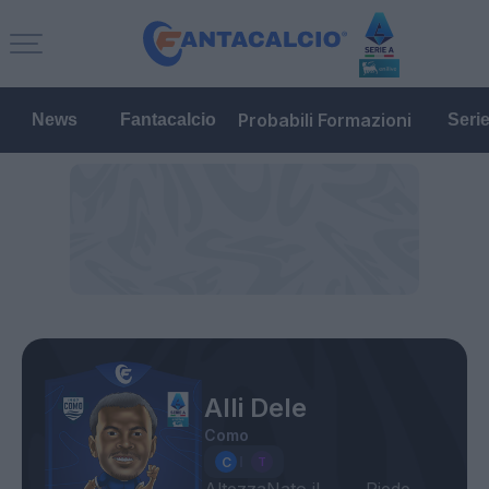
Probabili Formazioni
News
Fantacalcio
Seri
Alli Dele
Como