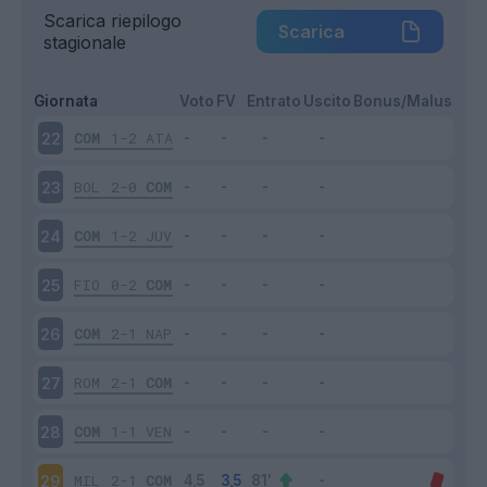
Scarica riepilogo
Scarica
stagionale
Giornata
Voto
FV
Entrato
Uscito
Bonus/Malus
COM
1-2
ATA
22
BOL
2-0
COM
23
COM
1-2
JUV
24
FIO
0-2
COM
25
COM
2-1
NAP
26
ROM
2-1
COM
27
COM
1-1
VEN
28
MIL
2-1
COM
29