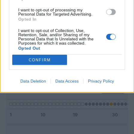
I want to opt-out of processing my
Personal Data for Targeted Advertising.
Classic
Mantra
Opted In
I want to opt-out of Collection, Use,
Retention, Sale, and/or Sharing of my
Riepilogo stagione
Personal Data that Is Unrelated with the
Purposes for which it was collected.
Opted Out
Titolare
0 - 0
%
CONFIRM
Entrato
1 - 5
%
Squalificato
0 - 0
%
Infortunato
0 - 0
%
Data Deletion
Data Access
Privacy Policy
Inutilizzato
16 - 94
%