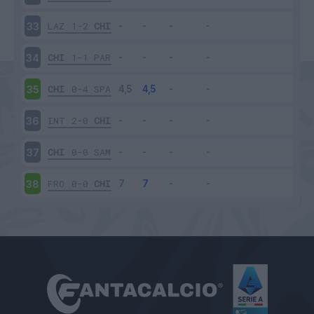
LAZ
1-2
CHI
33
CHI
1-1
PAR
34
CHI
0-4
SPA
35
INT
2-0
CHI
36
CHI
0-0
SAM
37
FRO
0-0
CHI
38