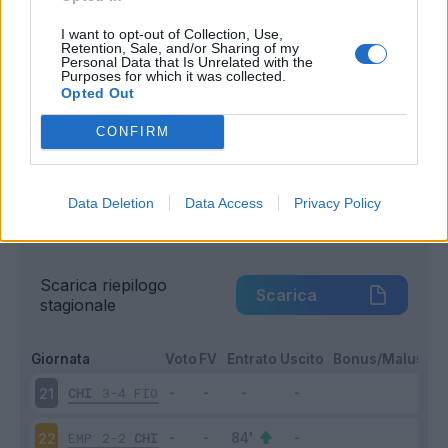
Entrato
2 - 11
%
I want to opt-out of Collection, Use,
Retention, Sale, and/or Sharing of my
Squalificato
0 - 0
%
Personal Data that Is Unrelated with the
Purposes for which it was collected.
Infortunato
0 - 0
%
Opted Out
Inutilizzato
13 - 72
%
CONFIRM
Data Deletion
Data Access
Privacy Policy
Scarica riepilogo
Scarica
stagionale
Giornata
Voto
FV
Entrato
Uscito
Bonus/Malus
CHI
3-4
FIO
21
EMP
2-2
CHI
22