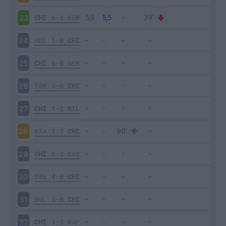
CHI
0-3
ROM
23
UDI
1-0
CHI
24
CHI
0-0
GEN
25
TOR
3-0
CHI
26
CHI
1-2
MIL
27
ATA
1-1
CHI
28
CHI
0-3
CAG
29
SAS
4-0
CHI
30
BOL
3-0
CHI
31
CHI
1-3
NAP
32