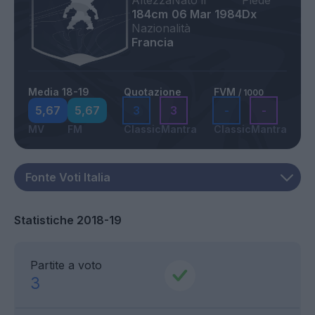
Altezza
Nato il
Piede
184cm
06 Mar 1984
Dx
Nazionalità
Francia
Media 18-19
Quotazione
FVM
/ 1000
5,67
5,67
3
3
-
-
MV
FM
Classic
Mantra
Classic
Mantra
Statistiche 2018-19
Partite a voto
3