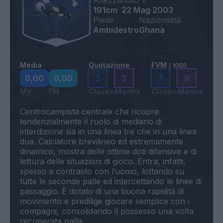
Altezza
Nato il
191cm
22 Mag 2003
Piede
Nazionalità
Ambidestro
Ghana
Media
Quotazione
FVM
/ 1000
0,00
0,00
3
3
7
8
MV
FM
Classic
Mantra
Classic
Mantra
Centrocampista centrale che ricopre
tendenzialmente il ruolo di mediano di
interdizione sia in una linea tre che in una linea
due. Calciatore brevilineo ed estremamente
dinamico, mostra delle ottime doti difensive e di
lettura delle situazioni di gioco. Entra, infatti,
spesso a contrasto con l’uomo, lottando su
tutte le seconde palle ed intercettando le linee di
passaggio. È dotato di una buona rapidità di
movimento e predilige giocare semplice con i
compagni, consolidando il possesso una volta