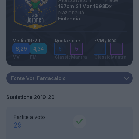
Altezza
Nato il
Piede
197cm
21 Mar 1993
Dx
Nazionalità
Finlandia
Media 19-20
Quotazione
FVM
/ 1000
6,29
4,34
5
5
-
-
MV
FM
Classic
Mantra
Classic
Mantra
Statistiche 2019-20
Partite a voto
29