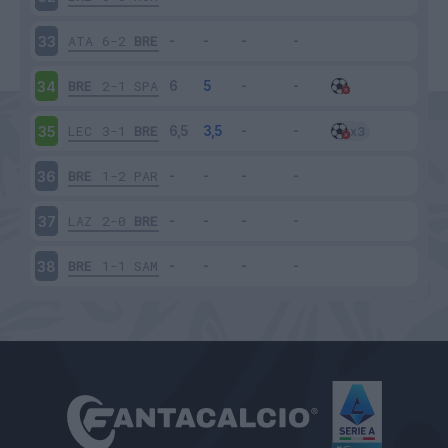
ATA
6-2
BRE
33
BRE
2-1
SPA
34
LEC
3-1
BRE
35
BRE
1-2
PAR
36
LAZ
2-0
BRE
37
BRE
1-1
SAM
38