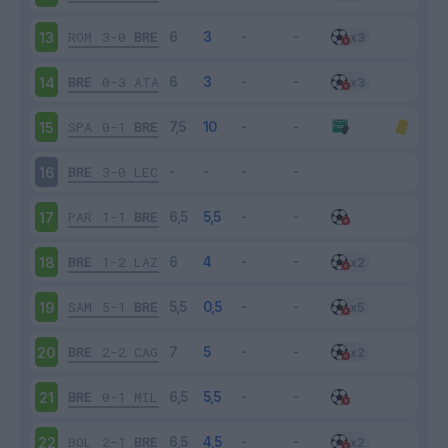
ROM
3-0
BRE
13
BRE
0-3
ATA
14
SPA
0-1
BRE
15
BRE
3-0
LEC
16
PAR
1-1
BRE
17
BRE
1-2
LAZ
18
SAM
5-1
BRE
19
BRE
2-2
CAG
20
BRE
0-1
MIL
21
BOL
2-1
BRE
22