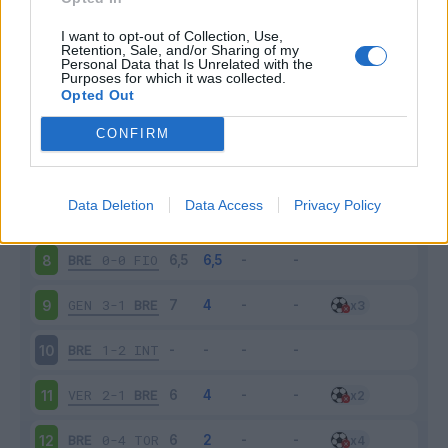
BRE
3-4
BOL
3
I want to opt-out of Collection, Use,
Retention, Sale, and/or Sharing of my
Personal Data that Is Unrelated with the
Purposes for which it was collected.
UDI
0-1
BRE
4
Opted Out
BRE
1-2
JUV
5
CONFIRM
NAP
2-1
BRE
6
Data Deletion
Data Access
Privacy Policy
BRE
0-2
SAS
7
BRE
0-0
FIO
8
GEN
3-1
BRE
9
BRE
1-2
INT
10
VER
2-1
BRE
11
BRE
0-4
TOR
12