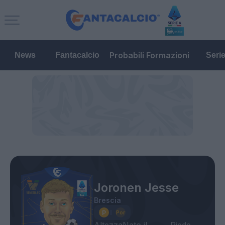
Probabili Formazioni
News
Fantacalcio
Seri
Joronen Jesse
Brescia