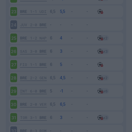
BRE
1-1
UDI
23
JUV
2-0
BRE
24
BRE
1-2
NAP
25
SAS
3-0
BRE
26
FIO
1-1
BRE
27
BRE
2-2
GEN
28
INT
6-0
BRE
29
BRE
2-0
VER
30
TOR
3-1
BRE
31
BRE
0-3
ROM
32