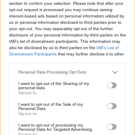
section to confirm your selection. Please note that after your
Entrato
0 - 0
%
opt-out request is processed you may continue seeing
interest-based ads based on personal information utilized by
Squalificato
0 - 0
%
us or personal information disclosed to third parties prior to
Infortunato
0 - 0
%
your opt-out. You may separately opt-out of the further
disclosure of your personal information by third parties on the
Inutilizzato
9 - 23
%
IAB’s list of downstream participants. This information may
also be disclosed by us to third parties on the
IAB’s List of
Downstream Participants
that may further disclose it to other
third parties.
Personal Data Processing Opt Outs
I want to opt-out of the Sharing of my
Scarica riepilogo
personal data.
Scarica
stagionale
Opted In
I want to opt-out of the Sale of my
Giornata
Voto
FV
Entrato
Uscito
Bonus/Malus
Personal Data.
Opted In
CAG
0-1
BRE
1
I want to opt-out of processing my
Personal Data for Targeted Advertising.
MIL
1-0
BRE
2
Opted In