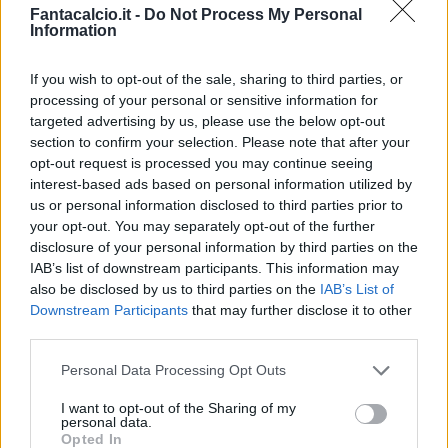
Fantacalcio.it -
Do Not Process My Personal
Information
If you wish to opt-out of the sale, sharing to third parties, or
processing of your personal or sensitive information for
targeted advertising by us, please use the below opt-out
Classic
Mantra
section to confirm your selection. Please note that after your
opt-out request is processed you may continue seeing
interest-based ads based on personal information utilized by
Riepilogo stagione
us or personal information disclosed to third parties prior to
your opt-out. You may separately opt-out of the further
disclosure of your personal information by third parties on the
Titolare
29 - 76
%
IAB’s list of downstream participants. This information may
Entrato
4 - 10
%
also be disclosed by us to third parties on the
IAB’s List of
Downstream Participants
that may further disclose it to other
Squalificato
0 - 0
%
third parties.
Infortunato
0 - 0
%
Personal Data Processing Opt Outs
Inutilizzato
5 - 13
%
I want to opt-out of the Sharing of my
personal data.
Opted In