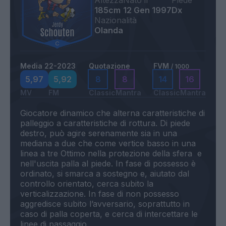
Altezza
Nato il
Piede
185cm
12 Gen 1997
Dx
Nazionalità
Olanda
Media 22-2023
Quotazione
FVM
/ 1000
5,97
5,92
8
8
14
16
MV
FM
Classic
Mantra
Classic
Mantra
Giocatore dinamico che alterna caratteristiche di
palleggio a caratteristiche di rottura. Di piede
destro, può agire serenamente sia in una
mediana a due che come vertice basso in una
linea a tre Ottimo nella protezione della sfera e
nell'uscita palla al piede. In fase di possesso è
ordinato, si smarca a sostegno e, aiutato dal
controllo orientato, cerca subito la
verticalizzazione. In fase di non possesso
aggredisce subito l’avversario, soprattutto in
caso di palla coperta, e cerca di intercettare le