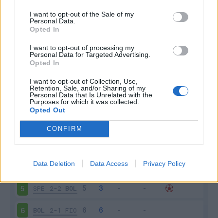
I want to opt-out of the Sale of my
Personal Data.
Opted In
Scarica riepilogo
I want to opt-out of processing my
Scarica
Personal Data for Targeted Advertising.
stagionale
Opted In
I want to opt-out of Collection, Use,
Giornata
Voto
FV
Entrato
Uscito
Bonus/Malus
Retention, Sale, and/or Sharing of my
Personal Data that Is Unrelated with the
LAZ
2-1
BOL
1
Purposes for which it was collected.
Opted Out
BOL
1-1
VER
2
CONFIRM
MIL
2-0
BOL
3
Data Deletion
Data Access
Privacy Policy
BOL
1-1
SAL
4
SPE
2-2
BOL
5
BOL
2-1
FIO
6