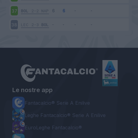
BOL
2-2
NAP
37
LEC
2-3
BOL
38
Le nostre app
Fantacalcio® Serie A Enilive
Leghe Fantacalcio® Serie A Enilive
EuroLeghe Fantacalcio®