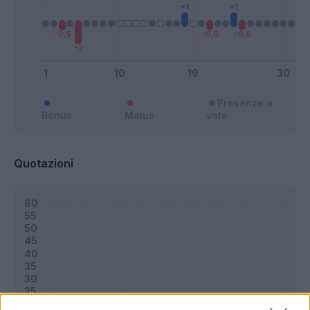
Presenze a
Bonus
Malus
voto
Quotazioni