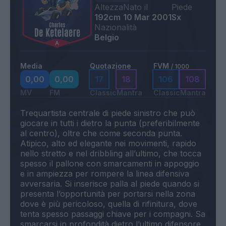
Altezza
Nato il
Piede
192cm
10 Mar 2001
Sx
Nazionalità
Belgio
Media
Quotazione
FVM
/ 1000
0,00
0,00
17
18
106
108
MV
FM
Classic
Mantra
Classic
Mantra
Trequartista centrale di piede sinistro che può
giocare in tutti i dietro la punta (preferibilmente
al centro), oltre che come seconda punta.
Atipico, alto ed elegante nei movimenti, rapido
nello stretto e nel dribbling all’ultimo, che tocca
spesso il pallone con smarcamenti in appoggio
e in ampiezza per rompere la linea difensiva
avversaria. Si inserisce palla al piede quando si
presenta l’opportunità per portarsi nella zona
dove è più pericoloso, quella di rifinitura, dove
tenta spesso passaggi chiave per i compagni. Sa
smarcarsi in profondità dietro l’ultimo difensore