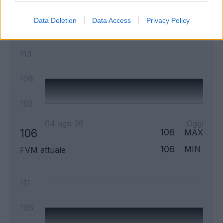
108
108
MAX
108
MIN
FVM attuale
Data Deletion
Data Access
Privacy Policy
113
108
103
04 ago 26
Oggi
106
106
MAX
106
MIN
FVM attuale
111
106