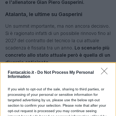
e l'allenatore Gian Piero Gasperini.
Atalanta, le ultime su Gasperini
Un summit importante, ma non ancora decisivo.
Si è ragionato infatti di un possibile rinnovo fino al
2027 del contratto del tecnico la cui attuale
scadenza è fissata tra un anno.
Lo scenario più
concreto allo stato attuale però è quella di un
divorzio anticipato
.
Fantacalcio.it -
Do Not Process My Personal
La decisione definitiva verrà presa entro le
Information
prossime 72 ore con l'addio che potrebbe
maturare a causa delle motivazioni ormai
If you wish to opt-out of the sale, sharing to third parties, or
processing of your personal or sensitive information for
minime nonostante un altro anno di contratto tra
targeted advertising by us, please use the below opt-out
le parti.
section to confirm your selection. Please note that after your
opt-out request is processed you may continue seeing