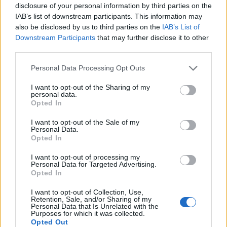
disclosure of your personal information by third parties on the
mentalità è vincente”.
IAB’s list of downstream participants. This information may
also be disclosed by us to third parties on the
IAB’s List of
Downstream Participants
that may further disclose it to other
Sui tifosi allo stadio
third parties.
“Quando giocavamo all’Olimpico davanti al
Personal Data Processing Opt Outs
nostro pubblico andavi in campo con la
I want to opt-out of the Sharing of my
consapevolezza di giocare in dodici perché
personal data.
Opted In
con 40 50 mila tifosi che ti spingono è tutto
più semplice. Con il pubblico è un altro sport
I want to opt-out of the Sale of my
Personal Data.
ma sappiamo che è un momento difficile e
Opted In
quindi teniamo duro”.
I want to opt-out of processing my
Personal Data for Targeted Advertising.
Opted In
Sull'infortunio
I want to opt-out of Collection, Use,
Retention, Sale, and/or Sharing of my
“Quest’anno sono stato fermo tre settimane:
Personal Data that Is Unrelated with the
Purposes for which it was collected.
prima lo stiramento e poi il covid queste
Opted Out