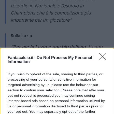
l’esordio in Nazionale e l’esordio in
Champions che è la competizione più
importante per un giocatore”
Sulla Lazio
“Per me la Lazio è una big italiana.
L'anno
scorso vedere molti giocatori così forti ed
Fantacalcio.it -
Do Not Process My Personal
essere arrivato qui è stato importante. Ora ci
Information
stiamo facendo valere anche in Europa, è
If you wish to opt-out of the sale, sharing to third parties, or
qualcosa di incredibile.
Arrivare alla Lazio ti
processing of your personal or sensitive information for
fa cambiare mentalità.
Capisci subito che
targeted advertising by us, please use the below opt-out
passare da una società che aveva il compito
section to confirm your selection. Please note that after your
opt-out request is processed you may continue seeing
di salvarsi a una società in cui gli obiettivi
interest-based ads based on personal information utilized by
sono altri. Devi vincere ogni partita sia che
us or personal information disclosed to third parties prior to
giochi con la Juve che con il Crotone, la
your opt-out. You may separately opt-out of the further