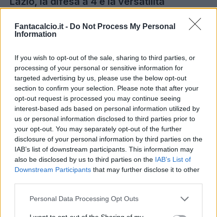
Lazio, la difesa a 4 e la versatilità
In linea con Baroni e Sarri, Gattuso dovrebbe
Fantacalcio.it -
Do Not Process My Personal
Information
ripartire da una difesa a quattro:
4-3-3 e 4-2-3-
1
saranno modulo principale e alternativa
If you wish to opt-out of the sale, sharing to third parties, or
primaria. Nel corso della sua carriera ha
processing of your personal or sensitive information for
utilizzato la difesa a quattro, talvolta adattando il
targeted advertising by us, please use the below opt-out
section to confirm your selection. Please note that after your
resto della squadra e svariando fino al 4-4-2. In
opt-out request is processed you may continue seeing
Nazionale aveva anche utilizzato il 3-5-2 per via
interest-based ads based on personal information utilized by
delle caratteristiche di alcuni interpreti come
us or personal information disclosed to third parties prior to
your opt-out. You may separately opt-out of the further
Bastoni, Di Marco o Di Lorenzo, ma la difesa a
disclosure of your personal information by third parties on the
quattro è sempre stata uno dei suoi capisaldi.
IAB’s list of downstream participants. This information may
also be disclosed by us to third parties on the
IAB’s List of
Sarà quindi una Lazio certamente più versatile
Downstream Participants
that may further disclose it to other
third parties.
rispetto a quella di Sarri, ma con un'idea di base
molto precisa.
Personal Data Processing Opt Outs
I want to opt-out of the Sharing of my