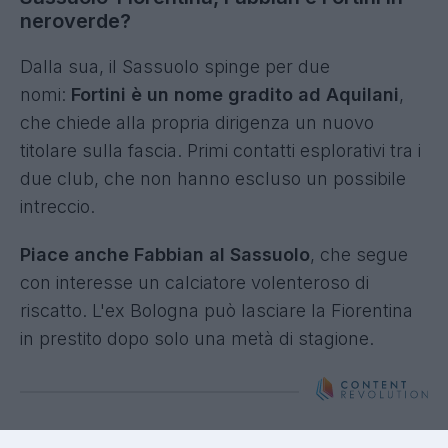
neroverde?
Dalla sua, il Sassuolo spinge per due
nomi:
Fortini è un nome gradito ad Aquilani
,
che chiede alla propria dirigenza un nuovo
titolare sulla fascia. Primi contatti esplorativi tra i
due club, che non hanno escluso un possibile
intreccio.
Piace anche Fabbian al Sassuolo
, che segue
con interesse un calciatore volenteroso di
riscatto. L'ex Bologna può lasciare la Fiorentina
in prestito dopo solo una metà di stagione.
Napoli-Badiashile, c'è