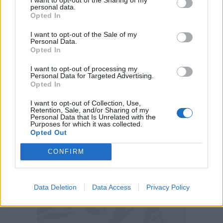
Lazio, gli addii
personal data.
Opted In
Occhio al mercato estivo a saldo zero della
I want to opt-out of the Sale of my
Lazio. Servirà fare cassa per poter operare sulle
Personal Data.
Opted In
entrate, e in tal senso sembrano essere
destinati a dire addio giocatori come Romangoli,
I want to opt-out of processing my
Personal Data for Targeted Advertising.
Gila, Nuno Tavares, Provedel e, ovviamente,
Opted In
Pedro.
I want to opt-out of Collection, Use,
Retention, Sale, and/or Sharing of my
Personal Data that Is Unrelated with the
Purposes for which it was collected.
Opted Out
CONFIRM
Data Deletion
Data Access
Privacy Policy