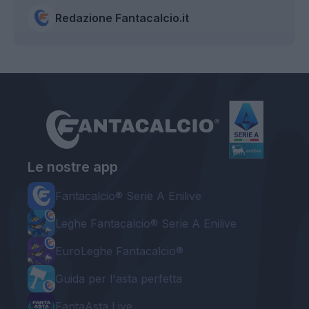
Redazione Fantacalcio.it
Le nostre app
Fantacalcio® Serie A Enilive
Leghe Fantacalcio® Serie A Enilive
EuroLeghe Fantacalcio®
Guida per l'asta perfetta
FantaAsta Live