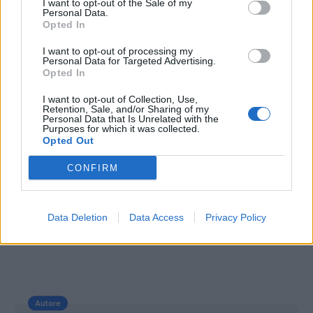
I want to opt-out of the Sale of my
ATALANTA – EMPOLI 2-2 (1-1)
Personal Data.
Opted In
MARCATORI
: 41’ Saponara, 43’ Gomez, 60’
Maccarone, 92’ Denis
I want to opt-out of processing my
Personal Data for Targeted Advertising.
ATALANTA (4-2-3-1)
: Sportiello; Benalouane
Opted In
(75’ Emanuelson), Stendardo, Masiello, Dramé;
I want to opt-out of Collection, Use,
Cigarini, Carmona; Estigarribia (68’
Retention, Sale, and/or Sharing of my
Personal Data that Is Unrelated with the
D’Alessandro), Moralez, Gomez (68’ Bianchi);
Purposes for which it was collected.
Opted Out
Denis. All.: Reja.
EMPOLI (4-3-1-2)
: Sepe; Laurini (79’ Barba),
CONFIRM
Tonelli, Rugani, Hysaj; Vecino, Valdifiori, Croce;
Saponara (85’ Mario Rui); Maccarone, Pucciarelli
Data Deletion
Data Access
Privacy Policy
(59’ Zielinski). All.: Sarri.
Autore