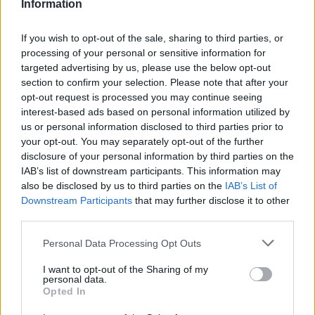
Information
meritatamente il gol triangolando con Pucciarelli,
ma arriva subito la risposta dell’Atalanta con
If you wish to opt-out of the sale, sharing to third parties, or
Gomez
che segna a porta vuota al 43’ servito
processing of your personal or sensitive information for
targeted advertising by us, please use the below opt-out
involontariamente da Laurini. C’è spazio ancora
section to confirm your selection. Please note that after your
per Maccarone, salva Sportiello.
opt-out request is processed you may continue seeing
interest-based ads based on personal information utilized by
us or personal information disclosed to third parties prior to
Ancora in vantaggio l’Empoli nel secondo
your opt-out. You may separately opt-out of the further
tempo:
Maccarone
corona una grande
disclosure of your personal information by third parties on the
prestazione battendo Sportiello al 60’. Il giovane
IAB’s list of downstream participants. This information may
also be disclosed by us to third parties on the
IAB’s List of
portiere riesce poi ad avere la meglio su Big Mac
Downstream Participants
that may further disclose it to other
deviando poco più tardi sul palo una sua
third parties.
conclusione. Nel finale
Denis
salva tutto: sugli
Personal Data Processing Opt Outs
sviluppi di angolo battuto da Emanuelson,
incorna di testa e regala ai suoi un preziosissimo
I want to opt-out of the Sharing of my
personal data.
pareggio in ottica salvezza.
Opted In