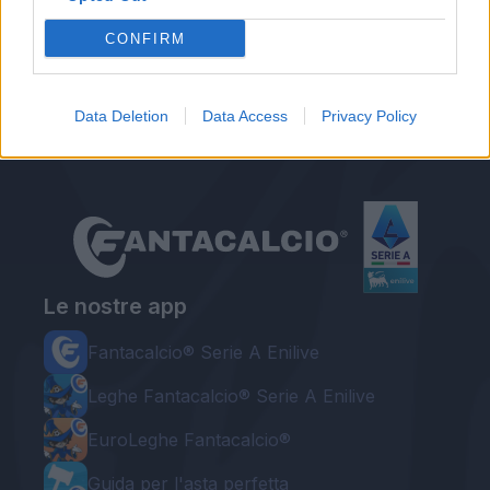
Ufficiale - Pisa e Verona aritmeticamente in
Serie B
CONFIRM
Il Frosinone torna in Serie A! Festa allo Stirpe
grazie al 5-0 contro il Mantova
Data Deletion
Data Access
Privacy Policy
Le nostre app
Fantacalcio® Serie A Enilive
Leghe Fantacalcio® Serie A Enilive
EuroLeghe Fantacalcio®
Guida per l'asta perfetta