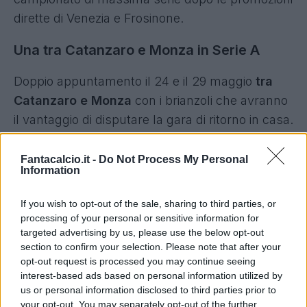
dirette di Venezia e Frosinone.
Una tra Catanzaro e Monza in Serie A
Doppio appuntamento il 24 e il 29 maggio
tra
Catanzaro e Monza
con i brianzoli che avranno
il vantaggio di disputare la gara di ritorno in casa.
I calabresi disputeranno la prima finale play-off
Fantacalcio.it -
Do Not Process My Personal
della storia dopo aver eliminato Avellino e
Information
Palermo mentre il Monza ha superato la Juve
If you wish to opt-out of the sale, sharing to third parties, or
Stabia in semifinale.
processing of your personal or sensitive information for
targeted advertising by us, please use the below opt-out
section to confirm your selection. Please note that after your
opt-out request is processed you may continue seeing
interest-based ads based on personal information utilized by
us or personal information disclosed to third parties prior to
your opt-out. You may separately opt-out of the further