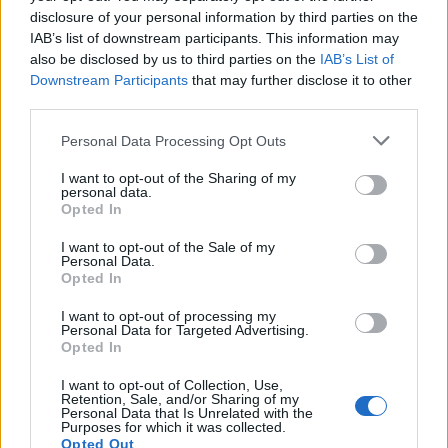
disclosure of your personal information by third parties on the
IAB’s list of downstream participants. This information may
also be disclosed by us to third parties on the
IAB’s List of
Downstream Participants
that may further disclose it to other
third parties.
Personal Data Processing Opt Outs
I want to opt-out of the Sharing of my
personal data.
Opted In
Autore
I want to opt-out of the Sale of my
Personal Data.
Redazione Fantacalcio.it
Opted In
I want to opt-out of processing my
Personal Data for Targeted Advertising.
Opted In
Leggi anche...
I want to opt-out of Collection, Use,
Retention, Sale, and/or Sharing of my
Il Venezia torna in Serie A! E ora il Frosinone
Personal Data that Is Unrelated with the
è a -1 dalla promozione
Purposes for which it was collected.
Opted Out