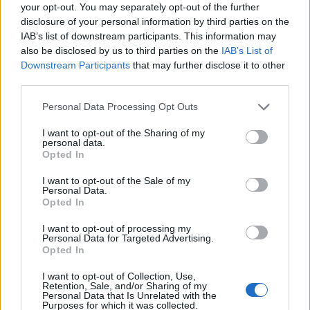
Semifinali (ritorno)
your opt-out. You may separately opt-out of the further
Monza contro vincente Modena-Juve
disclosure of your personal information by third parties on the
IAB’s list of downstream participants. This information may
Stabia (martedì 19 maggio 2026, ore
also be disclosed by us to third parties on the
IAB’s List of
20)
Downstream Participants
that may further disclose it to other
Palermo vs contro vincente Catanzaro-
third parties.
Cesena (mercoledì 20 maggio 2026,
Personal Data Processing Opt Outs
ore 20)
I want to opt-out of the Sharing of my
Finale (andata)
personal data.
Domenica 24 maggio 2026, ore 20.
Opted In
Finale (ritorno)
I want to opt-out of the Sale of my
Personal Data.
Venerdì 29 maggio 2026, ore 20.
Opted In
Playout Serie B, il calendario: date e
I want to opt-out of processing my
Personal Data for Targeted Advertising.
orari
Opted In
Andata
I want to opt-out of Collection, Use,
Retention, Sale, and/or Sharing of my
Bari-Südtirol (venerdì 15 maggio 2026,
Personal Data that Is Unrelated with the
Purposes for which it was collected.