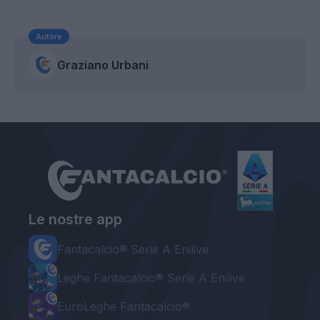
Autore
Graziano Urbani
Le nostre app
Fantacalcio® Serie A Enilive
Leghe Fantacalcio® Serie A Enilive
EuroLeghe Fantacalcio®