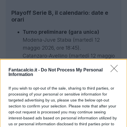
Playoff Serie B, il calendario: date e
orari
Turno preliminare (gara unica)
Modena-Juve Stabia (martedì 12
maggio 2026, ore 18:45).
Catanzaro-Avellino (martedì 12 maggio
2026, ore 21).
Fantacalcio.it -
Do Not Process My Personal
Semifinali (andata)
Information
Vincente Modena-Juve Stabia contro
Monza (sabato 16 maggio 2026, ore
If you wish to opt-out of the sale, sharing to third parties, or
processing of your personal or sensitive information for
20)
targeted advertising by us, please use the below opt-out
Vincente Catanzaro-Avellino contro
section to confirm your selection. Please note that after your
Palermo (domenica 17 maggio 2026,
opt-out request is processed you may continue seeing
interest-based ads based on personal information utilized by
ore 20)
us or personal information disclosed to third parties prior to