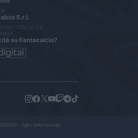
amo
ne
lcio S.r.l.
orzio - CdN, Is. F4
Napoli
cità su Fantacalcio?
1219 - Tutti i diritti riservati.