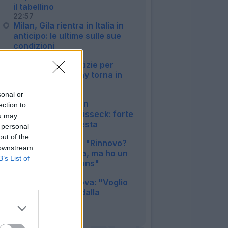
il tabellino
22:57
Milan, Gila rientra in Italia in
anticipo: le ultime sulle sue
condizioni
19:15
Napoli, buone notizie per
Allegri: McTominay torna in
gruppo
17:38
sonal or
Inter, duro colpo in
ection to
amichevole per Bisseck: forte
ou may
contusione alla testa
 personal
12:15
out of the
Inter, Mkhitaryan: "Rinnovo?
 downstream
Nessuna garanzia, ma ho un
B’s List of
sogno in Champions"
11:33
Juventus, Zhegrova: "Voglio
restare, frenato dalla
pubalgia"
10:25