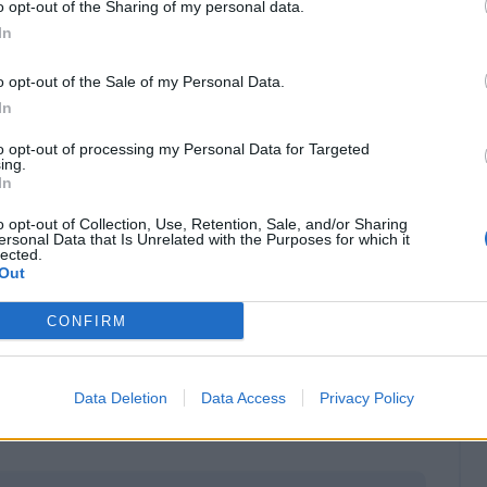
o opt-out of the Sharing of my personal data.
In
o un esito confortante:
non c'è lesione
a rimediato un problema alla coscia sinistra
o opt-out of the Sale of my Personal Data.
 contrattura per lui, sarà necessario qualche
In
accertamenti.
to opt-out of processing my Personal Data for Targeted
ing.
 l'amichevole vinta in casa del Burnley e, con
In
anche nel tet cotro l’Atromitos a Rieti in
o opt-out of Collection, Use, Retention, Sale, and/or Sharing
ersonal Data that Is Unrelated with the Purposes for which it
ll'orizzonte c'è il debutto nella Serie A 25/26
lected.
24 agosto. Una buona notizia per il tecnico
Out
rinunciare a Romagnoli, Patric, Gigot e
CONFIRM
Data Deletion
Data Access
Privacy Policy