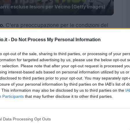
Sarri: escluse lesioni per Vecino (Getty Images)
no.
C'era preoccupazione per le condizioni del
ecente infortunio, in vista dell'esordio in
o.it -
Do Not Process My Personal Information
ò tirare un sospiro di sollievo.
to opt-out of the sale, sharing to third parties, or processing of your per
formation for targeted advertising by us, please use the below opt-out s
r selection. Please note that after your opt-out request is processed y
eing interest-based ads based on personal information utilized by us or
disclosed to third parties prior to your opt-out. You may separately opt-
losure of your personal information by third parties on the IAB’s list of
. This information may also be disclosed by us to third parties on the
IA
Participants
that may further disclose it to other third parties.
l Data Processing Opt Outs