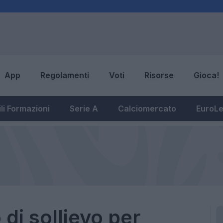
App
Regolamenti
Voti
Risorse
Gioca!
li Formazioni
Serie A
Calciomercato
EuroL
 di sollievo per