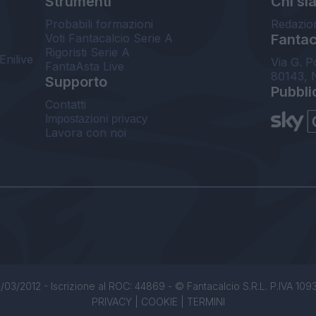
Strumenti
Chi si
Probabili formazioni
Redazio
Voti Fantacalcio Serie A
Fantaca
Rigoristi Serie A
Enilive
Via G. P
FantaAsta Live
80143, 
Supporto
Pubbli
Contatti
Impostazioni privacy
Lavora con noi
/03/2012 - Iscrizione al ROC: 44869 - © Fantacalcio S.R.L. P.IVA 1093850
PRIVACY
|
COOKIE
|
TERMINI