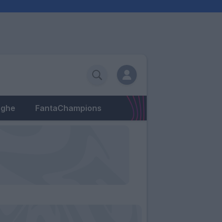
eghe
FantaChampions