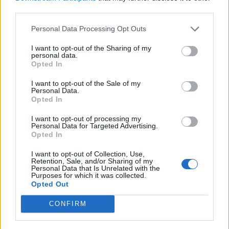
third parties.
Personal Data Processing Opt Outs
I want to opt-out of the Sharing of my
personal data.
Opted In
Inter, vittoria in rimonta: Lautaro e Bonny stendono il
I want to opt-out of the Sale of my
Monaco (Getty Images)
Personal Data.
Opted In
I want to opt-out of processing my
Personal Data for Targeted Advertising.
Monaco-Inter 1-2, il tabellino
Opted In
MONACO-INTER 1-2
I want to opt-out of Collection, Use,
Retention, Sale, and/or Sharing of my
Personal Data that Is Unrelated with the
MARCATORI: 2' Akliouche, 60' Lautaro,
Purposes for which it was collected.
Opted Out
80' Bonny
CONFIRM
MONACO (4-4-2):
Hradecky; Singo,