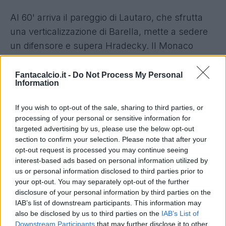
Al 60' arriva il pareggio di Lautaro, che sfrutta
una verticalizzazione di Barella, mette a sedere
un difensore e supera Hradecky. Il Monaco
reagisce immediatamente e colpisce un palo
con Zakaria al 62', ma è ancora la squadra
Fantacalcio.it -
Do Not Process My Personal
Information
nerazzurra a colpire all'80': Bonny recupera
palla, si invola verso l'area e dopo alcune finte
If you wish to opt-out of the sale, sharing to third parties, or
batte il portiere per il gol dell'1-2. I padroni di
processing of your personal or sensitive information for
targeted advertising by us, please use the below opt-out
casa ci provano fino all'ultimo, ma il risultato
section to confirm your selection. Please note that after your
non cambia più:
Monaco-Inter finisce 1-2
.
opt-out request is processed you may continue seeing
interest-based ads based on personal information utilized by
us or personal information disclosed to third parties prior to
your opt-out. You may separately opt-out of the further
disclosure of your personal information by third parties on the
IAB’s list of downstream participants. This information may
also be disclosed by us to third parties on the
IAB’s List of
Downstream Participants
that may further disclose it to other