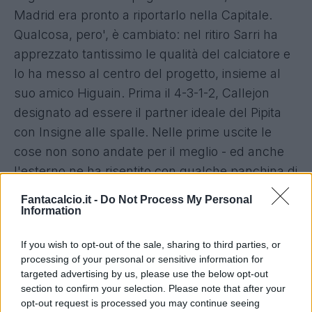
Madrid era pronto a riportarlo nella Capitale.
Qualcosa, pero', è cambiato: nel ritiro Sarri ha
apprezzato tantissimo le qualità del calciatore e
lo ha messo al centro del progetto, insieme al
suo amico Higuain. Prima il 4-3-1-2, Callejon
designato ad essere il partner ideale del Pipita
con Insigne alle spalle. Nelle prime uscite le
cose non sono andate per il meglio - ed anche
l'esterno ne ha risentito con qualche panchina di
troppo -
ma con l'avvento del 4-3-3 è
Fantacalcio.it -
Do Not Process My Personal
diventato il titolare fisso sulla fascia destra
.
Information
Le prestazioni sono cresciute, partita dopo
If you wish to opt-out of the sale, sharing to third parties, or
partita, manca ancora il gol che ha caratterizzato
processing of your personal or sensitive information for
le prime due annate sotto il Vesuvio.
targeted advertising by us, please use the below opt-out
section to confirm your selection. Please note that after your
opt-out request is processed you may continue seeing
Involuzione fantacalcistica? Può darsi
. Già