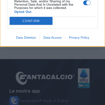
Retention, Sale, and/or Sharing of my
dovesse andar male pensate a chi ha venduto
Personal Data that Is Unrelated with the
Purposes for which it was collected.
un rene - in fase d'asta - per comprare
Opted Out
Gabbiadini, o Mertens...
CONFIRM
Autore
Data Deletion
Data Access
Privacy Policy
Redazione Fantacalcio.it
Le nostre app
Fantacalcio® Serie A Enilive