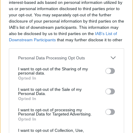
interest-based ads based on personal information utilized by
con il cambio ruolo - ricordiamo che Callejon
us or personal information disclosed to third parties prior to
proprio quest'anno, in virtù del nuovo modulo,
your opt-out. You may separately opt-out of the further
disclosure of your personal information by third parties on the
per la Redazione di Napoli è listato come
IAB’s list of downstream participants. This information may
attaccante - ha perso un bel po' di appeal tra i
also be disclosed by us to third parties on the
IAB’s List of
fantallenatori. E' anche vero, pero', che a questo
Downstream Participants
that may further disclose it to other
third parties.
punto del campionato lo spagnolo era il
capocannoniere degli azzurri con la media di un
Personal Data Processing Opt Outs
gol a partita (
mentre adesso viaggia con 0 gol
I want to opt-out of the Sharing of my
ed una fantamedia pari a 5,8
). Sarri gli chiede un
personal data.
Opted In
grande lavoro in fase difensiva, ma il problema
non è solo questo:
Allan taglia molto spesso al
I want to opt-out of the Sale of my
Personal Data.
centro da destra
, costringendo Callejon a
Opted In
restare largo sulla fascia e coprire- spesso - le
I want to opt-out of processing my
scorribande del brasiliano. Non disperate,
Personal Data for Targeted Advertising.
Opted In
comunque, fantallenatori: i suoi 8-9 gol Callejon
li garantirà anche quest'anno. E se tutto
I want to opt-out of Collection, Use,