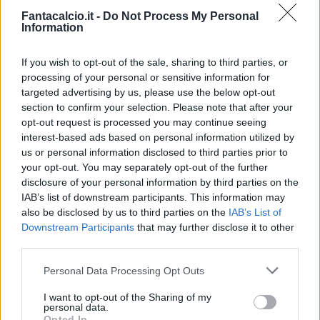
Fantacalcio.it -
Do Not Process My Personal
“Sì”.
Information
Ma negli ultimi giorni il club granata ha
If you wish to opt-out of the sale, sharing to third parties, or
accelerato per darlo a Juric?
processing of your personal or sensitive information for
targeted advertising by us, please use the below opt-out
“No, quando uno vuole un giocatore va a
section to confirm your selection. Please note that after your
opt-out request is processed you may continue seeing
fondo e
lo prende.
Siccome il Torino non è
interest-based ads based on personal information utilized by
andato ancora a fondo vuole dire che finora
us or personal information disclosed to third parties prior to
non si è convinto”.
your opt-out. You may separately opt-out of the further
disclosure of your personal information by third parties on the
IAB’s list of downstream participants. This information may
C’è qualche altra società che è in procinto di
also be disclosed by us to third parties on the
IAB’s List of
sferrare la stoccata risolutiva?
Downstream Participants
that may further disclose it to other
third parties.
“Messias piace a molti, ma nessuno, per il
Personal Data Processing Opt Outs
momento, è arrivato alla trattativa conclusiva”
I want to opt-out of the Sharing of my
personal data.
Opted In