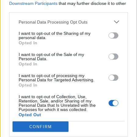
accaduto a loro. Dobbiamo ripartire da
Downstream Participants
that may further disclose it to other
quello, poche volte ho visto un gruppo così
third parties.
voglioso di riportare l’Italia al Mondiale”.
Personal Data Processing Opt Outs
Obiettivo Los Angeles 2028
I want to opt-out of the Sharing of my
personal data.
Opted In
“Speriamo di andarci alle Olimpiadi. Per la
Nazionale farei qualunque cosa e se il
I want to opt-out of the Sale of my
Personal Data.
mister ritenesse opportuno chiamarmi come
Opted In
capitano mi farebbe piacere”.
I want to opt-out of processing my
Personal Data for Targeted Advertising.
Ipotesi Guardiola ct
Opted In
I want to opt-out of Collection, Use,
“Con il mister sono stato bene, ha fatto la
Retention, Sale, and/or Sharing of my
Personal Data that Is Unrelated with the
storia al City e speravo potesse continuare.
Purposes for which it was collected.
Opted Out
Ma la sua volontà era quella di fermarsi.
Non ho parlato con lui della possibilità di
CONFIRM
allenare la Nazionale, le scelte non spettano