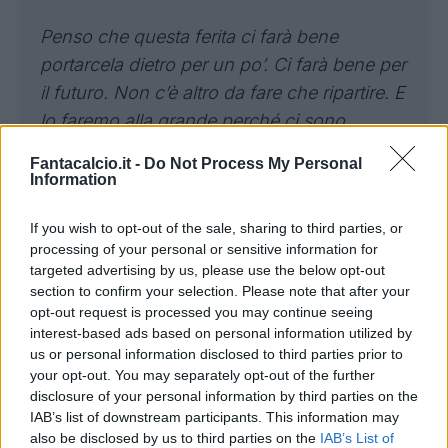
Penso che questa ferita ci farà bene
portarcela dietro per un po’. Ci farà bene per
il futuro. Non c’è altro da fare che ripartire. E
lo faremo alla grande perché ci sono
giovani forti, abbiamo un gruppo forte.
Fantacalcio.it -
Do Not Process My Personal
Information
Dopo la mancata qualificazione sono stato
due o tre giorni senza allenarmi perché è
If you wish to opt-out of the sale, sharing to third parties, or
processing of your personal or sensitive information for
stata una botta forte. Dopo l’ultimo rigore mi
targeted advertising by us, please use the below opt-out
è caduto il mondo addosso, è stata una
section to confirm your selection. Please note that after your
mazzata incredibile, più delle altre volte.
opt-out request is processed you may continue seeing
interest-based ads based on personal information utilized by
Penso che si fosse creato qualcosa di
us or personal information disclosed to third parties prior to
magico grazie a mister Gattuso, al
your opt-out. You may separately opt-out of the further
presidente (Gravina, ndr) e a Gigi (Buffon,
disclosure of your personal information by third parties on the
IAB’s list of downstream participants. This information may
ndr). Quello che fa più male è ciò che è
also be disclosed by us to third parties on the
IAB’s List of