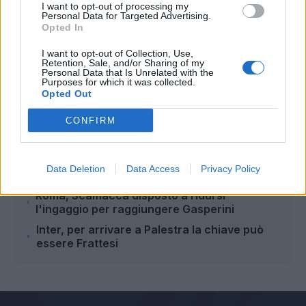
I want to opt-out of processing my
Personal Data for Targeted Advertising.
Opted In
Autore
I want to opt-out of Collection, Use,
Retention, Sale, and/or Sharing of my
Redazione Fantacalcio.it
Personal Data that Is Unrelated with the
Purposes for which it was collected.
Opted Out
CONFIRM
Leggi anche...
Serie A, chi ha effettuato più assist? Re
Data Deletion
Data Access
Privacy Policy
Dimarco, coppia insolita alle sue spalle
Roma, Scamacca disposto a ridursi
l'ingaggio per raggiungere Gasperini
Inter, per arrivare a Palestra la chiave può
essere Frattesi