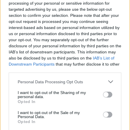
Occhio, inevitabilmente, anche all'aspetto
processing of your personal or sensitive information for
economico:
Conte costerebbe di più
, ma
targeted advertising by us, please use the below opt-out
section to confirm your selection. Please note that after your
chissà che non possa ripetersi quanto accaduto
opt-out request is processed you may continue seeing
nel 2014, quando un gruppo di sponsor
interest-based ads based on personal information utilized by
sostenne la FIGC per pagare l'ingaggio del
us or personal information disclosed to third parties prior to
your opt-out. You may separately opt-out of the further
tecnico leccese.
disclosure of your personal information by third parties on the
IAB’s list of downstream participants. This information may
also be disclosed by us to third parties on the
IAB’s List of
Downstream Participants
that may further disclose it to other
third parties.
Personal Data Processing Opt Outs
I want to opt-out of the Sharing of my
personal data.
Opted In
I want to opt-out of the Sale of my
Personal Data.
Opted In