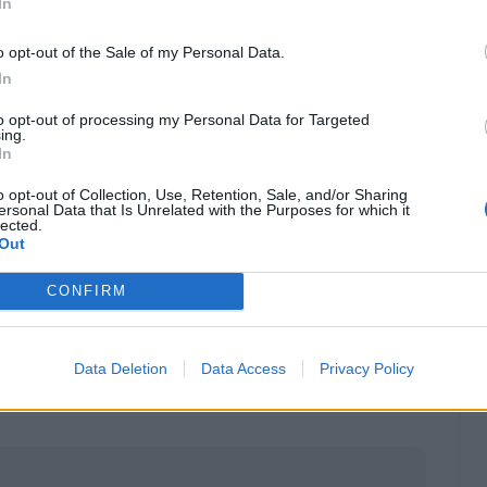
In
mpo
o opt-out of the Sale of my Personal Data.
 vantaggio e si difende senza grandi affanni.
In
 il raddoppio con un bel colpo di testa di Dzeko,
to opt-out of processing my Personal Data for Targeted
ude i conti con un preciso interno destro su
ing.
In
argentino potrebbe addirittura costruire la rete
partenza invitante con un passaggio decisivo
o opt-out of Collection, Use, Retention, Sale, and/or Sharing
ersonal Data that Is Unrelated with the Purposes for which it
endi. Quest'ultimo non può nulla al 78' quando
lected.
Out
e libera, facendo partire un destro a giro
 il 3-1 nerazzurro. Nel finale il Benfica
CONFIRM
oco dopo accorcia le distanze con
l'inzuccata
 sviluppi di un calcio di punizione. Poi i
pari con la girata di Musa
, ma il risultato
Data Deletion
Data Access
Privacy Policy
 che in semifinale affronterà il Milan in un