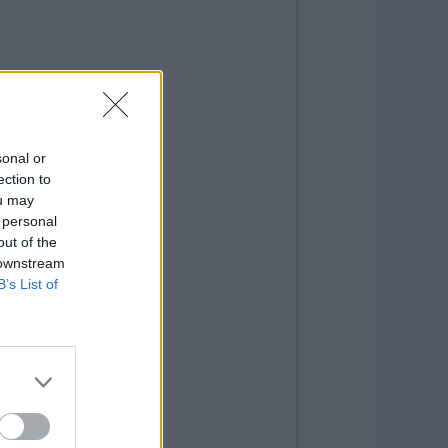
sonal or
ection to
ou may
 personal
out of the
 downstream
B’s List of