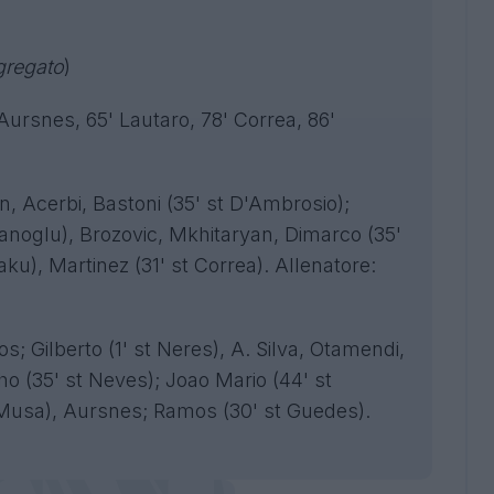
gregato
)
 Aursnes, 65' Lautaro, 78' Correa, 86'
 Acerbi, Bastoni (35' st D'Ambrosio);
hanoglu), Brozovic, Mkhitaryan, Dimarco (35'
ku), Martinez (31' st Correa). Allenatore:
s; Gilberto (1' st Neres), A. Silva, Otamendi,
ho (35' st Neves); Joao Mario (44' st
t Musa), Aursnes; Ramos (30' st Guedes).