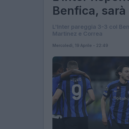
Benfica, sarà
L'Inter pareggia 3-3 col Benf
Martinez e Correa
Mercoledì, 19 Aprile - 22:49