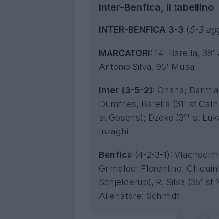
Inter-Benfica, il tabellino
INTER-BENFICA 3-3
(
5-3 ag
MARCATORI:
14' Barella, 38'
Antonio Silva, 95' Musa
Inter (3-5-2):
Onana; Darmian,
Dumfries, Barella (31' st Cal
st Gosens); Dzeko (31' st Luka
Inzaghi
Benfica
(4-2-3-1): Vlachodimo
Grimaldo; Florentino, Chiquin
Schjelderup), R. Silva (35' s
Allenatore: Schmidt