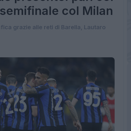
 semifinale col Milan
ica grazie alle reti di Barella, Lautaro