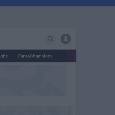
eghe
FantaChampions