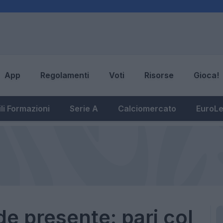
App
Regolamenti
Voti
Risorse
Gioca!
li Formazioni
Serie A
Calciomercato
EuroL
de presente: pari col