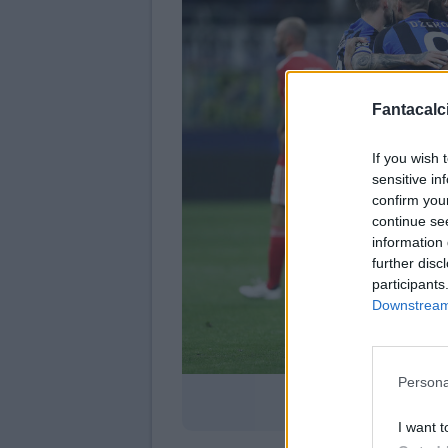
Fantacalci
If you wish 
sensitive in
confirm you
continue se
information 
further disc
participants
Downstream 
Persona
I want t