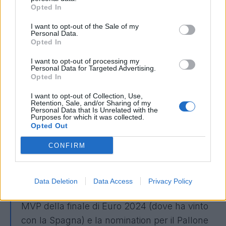
Opted In
Champions League la scorsa stagione.
I want to opt-out of the Sale of my
Personal Data.
Il contributo di Nico Williams all'Athletic Club
Opted In
nelle ultime stagioni è stato decisivo, facendo
I want to opt-out of processing my
la differenza in attacco grazie alla sua velocità
Personal Data for Targeted Advertising.
Opted In
e velocità, segnando 31 gol, creando
numerose occasioni da gol e dimostrandosi
I want to opt-out of Collection, Use,
Retention, Sale, and/or Sharing of my
costantemente un incubo per le difese
Personal Data that Is Unrelated with the
Purposes for which it was collected.
avversarie.
Opted Out
Oltre alle sue formidabili prestazioni in campo,
CONFIRM
l'impatto internazionale di Nico Williams è
stato immenso, diventando un prezioso
ambasciatore del brand dell'Athletic Club in
Data Deletion
Data Access
Privacy Policy
tutto il mondo, ad esempio con la nomina a
MVP della finale di Euro 2024 (dove ha vinto
con la Spagna) e la nomination per il Pallone