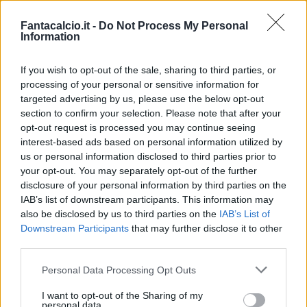
squadra che amano, consapevoli che nello
sport maggiore è la difficoltà, maggiore è il
Fantacalcio.it -
Do Not Process My Personal
Information
merito della vittoria, #UniciAlMondo.
If you wish to opt-out of the sale, sharing to third parties, or
Nico Williams (Iruñea, 2002) è entrato a far
processing of your personal or sensitive information for
parte dell'Athletic Club come giocatore
targeted advertising by us, please use the below opt-out
dell'Alevín nella stagione 2013/14, un anno
section to confirm your selection. Please note that after your
opt-out request is processed you may continue seeing
dopo l'arrivo del fratello Iñaki al Lezama. Da
interest-based ads based on personal information utilized by
allora, ha completato tutte le fasi del suo
us or personal information disclosed to third parties prior to
percorso di crescita all'Athletic fino al suo
your opt-out. You may separately opt-out of the further
disclosure of your personal information by third parties on the
debutto con la maglia del León il 28 aprile
IAB’s list of downstream participants. This information may
2021, a soli 18 anni. Nelle sue cinque stagioni
also be disclosed by us to third parties on the
IAB’s List of
finora trascorse con la prima squadra, ha
Downstream Participants
that may further disclose it to other
third parties.
disputato un totale di 167 partite ufficiali e ha
vinto una Coppa di Lega, oltre ad essersi
Personal Data Processing Opt Outs
qualificato per l'Europa League (dove la
I want to opt-out of the Sharing of my
squadra ha raggiunto le semifinali) e per la
personal data.