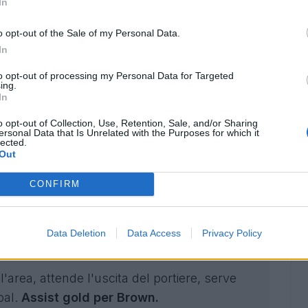
In
o opt-out of the Sale of my Personal Data.
In
to opt-out of processing my Personal Data for Targeted
ing.
In
o opt-out of Collection, Use, Retention, Sale, and/or Sharing
ersonal Data that Is Unrelated with the Purposes for which it
E - HEIDENHEIM 3-0
lected.
Out
a, trova il fondo e mette in mezzo un pallone
CONFIRM
 rete.
Assist standard per Chaibi.
h che con un ottimo inserimento trova
Data Deletion
Data Access
Privacy Policy
io.
Assist standard per Ekitike.
area, attende l'uscita del portiere, serve
oal.
Assist gold per Brown.