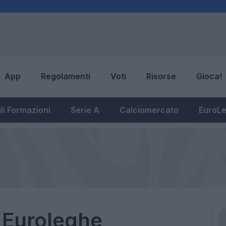
App
Regolamenti
Voti
Risorse
Gioca!
li Formazioni
Serie A
Calciomercato
EuroL
t Euroleghe