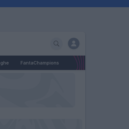
eghe
FantaChampions