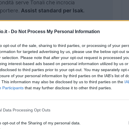
ndità serve Tonali che incrocia
 portiere.
Assist standard per Isak.
allarga sul centro destra dell'area Garnacho
o.it -
Do Not Process My Personal Information
fa palo rete.
Assist standard per Dalot.
to opt-out of the sale, sharing to third parties, or processing of your per
nistra mette in mezzo un pallone che sul
formation for targeted advertising by us, please use the below opt-out s
in mezzo, sul pallone si fionda Barnes e fa
r selection. Please note that after your opt-out request is processed y
urphy.
Assist standard per Murphy.
eing interest-based ads based on personal information utilized by us or
disclosed to third parties prior to your opt-out. You may separately opt-
che perde palla pressato da Barnes.
losure of your personal information by third parties on the IAB’s list of
. This information may also be disclosed by us to third parties on the
IA
ifensori e piazza la palla sotto l'incrocio.
Participants
that may further disclose it to other third parties.
i Bayndir che rinvia male, Joelinton di testa
l Data Processing Opt Outs
porta vuota fa goal.
Assist gold per
o opt-out of the Sharing of my personal data.