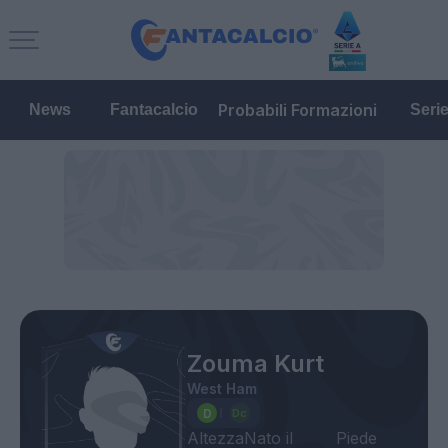
Probabili Formazioni
News
Fantacalcio
Seri
Zouma Kurt
West Ham
Altezza
Nato il
Piede