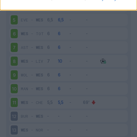
WES
-
BRE
4
EVE
-
WES
5
WES
-
TOT
6
AST
-
WES
7
WES
-
LIV
8
WOL
-
WES
9
MAN
-
WES
10
WES
-
CHE
11
BUR
-
WES
12
WES
-
NOR
13