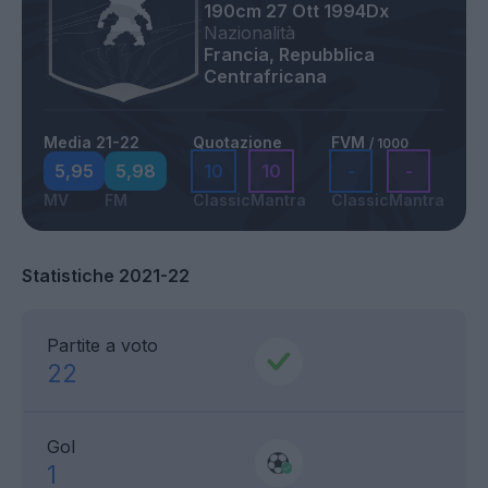
190cm
27 Ott 1994
Dx
Nazionalità
Francia, Repubblica
Centrafricana
Media 21-22
Quotazione
FVM
/ 1000
5,95
5,98
10
10
-
-
MV
FM
Classic
Mantra
Classic
Mantra
Statistiche 2021-22
Partite a voto
22
Gol
1