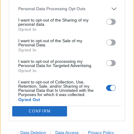
Infortunato
0 - 0
%
Personal Data Processing Opt Outs
Inutilizzato
8 - 26
%
I want to opt-out of the Sharing of my
personal data.
Opted In
I want to opt-out of the Sale of my
Personal Data.
Opted In
I want to opt-out of processing my
Personal Data for Targeted Advertising.
Scarica riepilogo
Scarica
Opted In
stagionale
I want to opt-out of Collection, Use,
Retention, Sale, and/or Sharing of my
Giornata
Voto
FV
Entrato
Uscito
Bonus/Malus
Personal Data that Is Unrelated with the
Purposes for which it was collected.
SOU
-
WES
Opted Out
1
CONFIRM
WES
-
MAN
2
LEE
-
WES
3
Data Deletion
Data Access
Privacy Policy