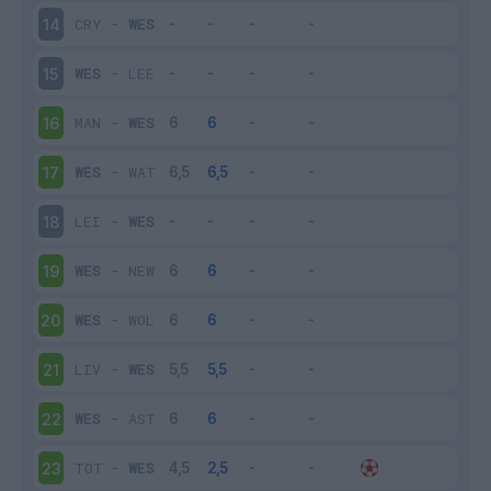
CRY
-
WES
14
WES
-
LEE
15
MAN
-
WES
16
WES
-
WAT
17
LEI
-
WES
18
WES
-
NEW
19
WES
-
WOL
20
LIV
-
WES
21
WES
-
AST
22
TOT
-
WES
23