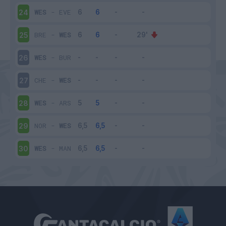
WES
-
EVE
24
BRE
-
WES
25
WES
-
BUR
26
CHE
-
WES
27
WES
-
ARS
28
NOR
-
WES
29
WES
-
MAN
30