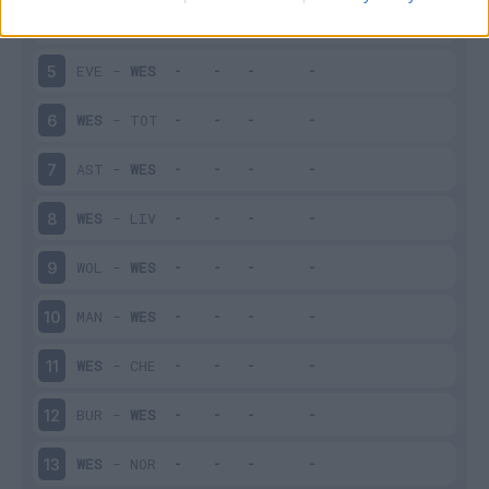
WES
-
BRE
4
EVE
-
WES
5
WES
-
TOT
6
AST
-
WES
7
WES
-
LIV
8
WOL
-
WES
9
MAN
-
WES
10
WES
-
CHE
11
BUR
-
WES
12
WES
-
NOR
13