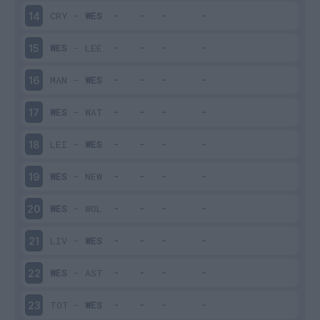
CRY
-
WES
14
WES
-
LEE
15
MAN
-
WES
16
WES
-
WAT
17
LEI
-
WES
18
WES
-
NEW
19
WES
-
WOL
20
LIV
-
WES
21
WES
-
AST
22
TOT
-
WES
23