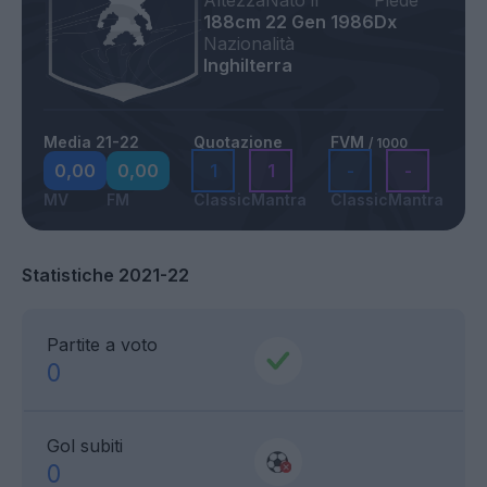
Altezza
Nato il
Piede
188cm
22 Gen 1986
Dx
Nazionalità
Inghilterra
Media 21-22
Quotazione
FVM
/ 1000
0,00
0,00
1
1
-
-
MV
FM
Classic
Mantra
Classic
Mantra
Statistiche 2021-22
Partite a voto
0
Gol subiti
0