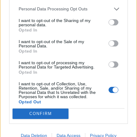
Infortunato
0 - 0
%
Personal Data Processing Opt Outs
Inutilizzato
30 - 100
%
I want to opt-out of the Sharing of my
personal data.
Opted In
I want to opt-out of the Sale of my
Personal Data.
Opted In
I want to opt-out of processing my
Personal Data for Targeted Advertising.
Scarica riepilogo
Scarica
Opted In
stagionale
I want to opt-out of Collection, Use,
Retention, Sale, and/or Sharing of my
Giornata
Voto
FV
Entrato
Uscito
Bonus/Malus
Personal Data that Is Unrelated with the
Purposes for which it was collected.
SOU
-
WES
Opted Out
1
CONFIRM
WES
-
MAN
2
LEE
-
WES
3
Data Deletion
Data Access
Privacy Policy