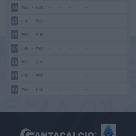
WES
-
EVE
24
BRE
-
WES
25
WES
-
BUR
26
CHE
-
WES
27
WES
-
ARS
28
NOR
-
WES
29
WES
-
MAN
30