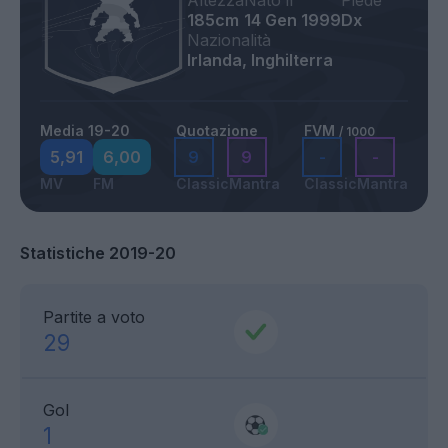
Altezza
Nato il
Piede
185cm
14 Gen 1999
Dx
Nazionalità
Irlanda, Inghilterra
Media 19-20
Quotazione
FVM
/ 1000
5,91
6,00
9
9
-
-
MV
FM
Classic
Mantra
Classic
Mantra
Statistiche 2019-20
Partite a voto
29
Gol
1