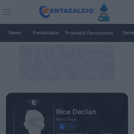
Probabili Formazioni
News
Fantacalcio
Seri
Rice Declan
West Ham