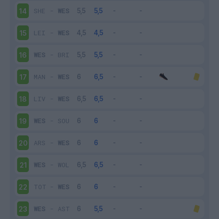
SHE
-
WES
14
LEI
-
WES
15
WES
-
BRI
16
MAN
-
WES
17
LIV
-
WES
18
WES
-
SOU
19
ARS
-
WES
20
WES
-
WOL
21
TOT
-
WES
22
WES
-
AST
23