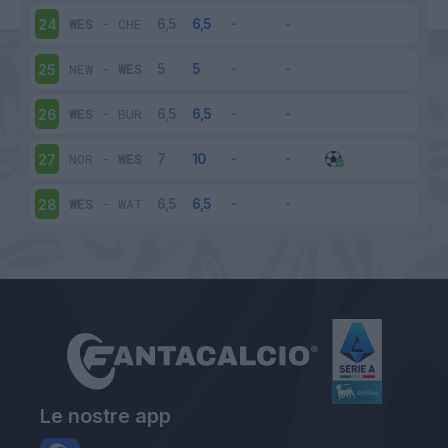
WES
-
CHE
24
NEW
-
WES
25
WES
-
BUR
26
NOR
-
WES
27
WES
-
WAT
28
Le nostre app