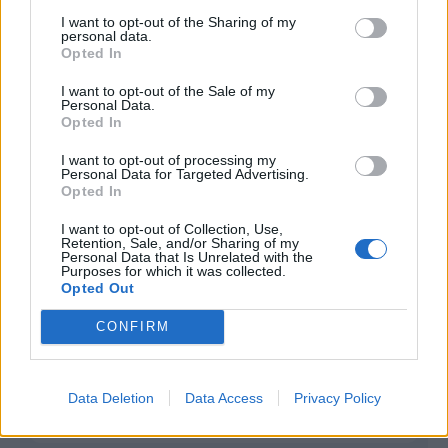
I want to opt-out of the Sharing of my
Infortunato
0 - 0
%
personal data.
Opted In
Inutilizzato
0 - 0
%
I want to opt-out of the Sale of my
Personal Data.
Opted In
I want to opt-out of processing my
Personal Data for Targeted Advertising.
Opted In
Scarica riepilogo
I want to opt-out of Collection, Use,
Scarica
Retention, Sale, and/or Sharing of my
stagionale
Personal Data that Is Unrelated with the
Purposes for which it was collected.
Opted Out
Giornata
Voto
FV
Entrato
Uscito
Bonus/Malus
CONFIRM
AST
-
WES
1
WES
-
MAN
2
Data Deletion
Data Access
Privacy Policy
BOU
-
WES
3