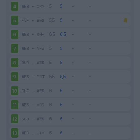
WES
-
CRY
4
EVE
-
WES
5
WES
-
SHE
6
WES
-
NEW
7
BUR
-
WES
8
WES
-
TOT
9
CHE
-
WES
10
WES
-
ARS
11
SOU
-
WES
12
WES
-
LIV
13