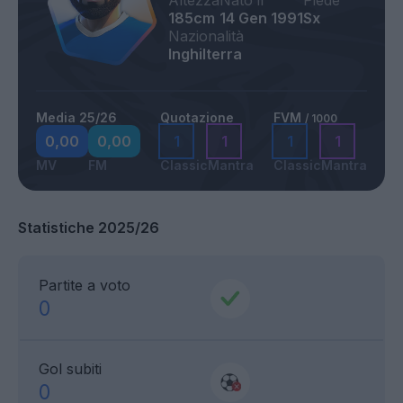
Altezza
Nato il
Piede
185cm
14 Gen 1991
Sx
Nazionalità
Inghilterra
Media 25/26
Quotazione
FVM
/ 1000
0,00
0,00
1
1
1
1
MV
FM
Classic
Mantra
Classic
Mantra
Statistiche 2025/26
Partite a voto
0
Gol subiti
0