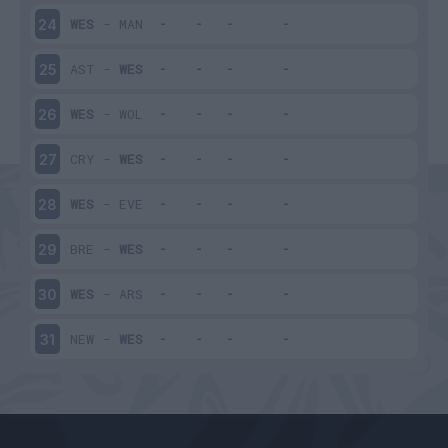
WES
-
MAN
24
AST
-
WES
25
WES
-
WOL
26
CRY
-
WES
27
WES
-
EVE
28
BRE
-
WES
29
WES
-
ARS
30
NEW
-
WES
31