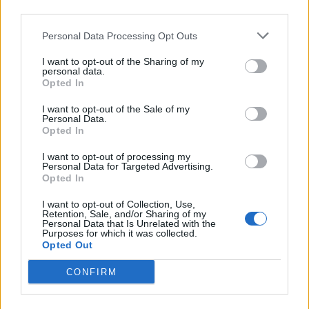
third parties.
Infortunato
0 - 0
%
Personal Data Processing Opt Outs
Inutilizzato
31 - 100
%
I want to opt-out of the Sharing of my
personal data.
Opted In
I want to opt-out of the Sale of my
Personal Data.
Opted In
Scarica riepilogo
I want to opt-out of processing my
Scarica
Personal Data for Targeted Advertising.
stagionale
Opted In
I want to opt-out of Collection, Use,
Giornata
Voto
FV
Entrato
Uscito
Bonus/Malus
Retention, Sale, and/or Sharing of my
Personal Data that Is Unrelated with the
WES
-
CHE
1
Purposes for which it was collected.
Opted Out
NOT
-
WES
2
CONFIRM
WES
-
TOT
3