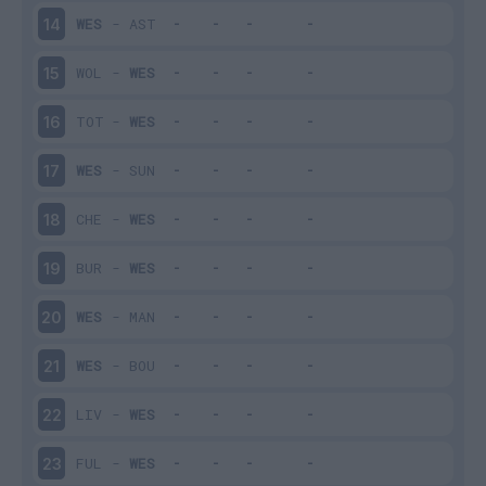
WES
-
AST
14
WOL
-
WES
15
TOT
-
WES
16
WES
-
SUN
17
CHE
-
WES
18
BUR
-
WES
19
WES
-
MAN
20
WES
-
BOU
21
LIV
-
WES
22
FUL
-
WES
23