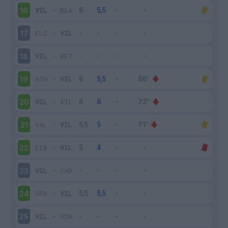
VIL
-
REA
16
ELC
-
VIL
17
VIL
-
BET
18
ATH
-
VIL
19
VIL
-
ATL
20
VAL
-
VIL
21
EIB
-
VIL
22
VIL
-
CAD
23
GRA
-
VIL
24
VIL
-
OSA
25