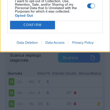
I want to opt-out of Collection, Use,
Retention, Sale, and/or Sharing of my
Infortunato
0 - 0
%
Personal Data that Is Unrelated with the
Purposes for which it was collected.
Inutilizzato
5 - 27
%
Opted Out
CONFIRM
Data Deletion
Data Access
Privacy Policy
Scarica riepilogo
Scarica
stagionale
Giornata
Voto
FV
Entrato
Uscito
Bonus/Malus
CEL
-
VIL
13
VIL
-
GRA
14
HUE
-
VIL
15