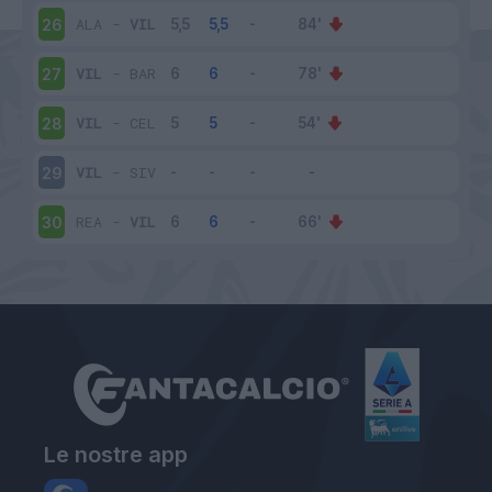
ALA
-
VIL
26
VIL
-
BAR
27
VIL
-
CEL
28
VIL
-
SIV
29
REA
-
VIL
30
Le nostre app