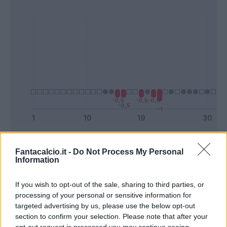
Presenze a
Bonus
Malus
voto
Fantacalcio.it -
Do Not Process My Personal
Information
Quotazioni
If you wish to opt-out of the sale, sharing to third parties, or
processing of your personal or sensitive information for
targeted advertising by us, please use the below opt-out
section to confirm your selection. Please note that after your
opt-out request is processed you may continue seeing