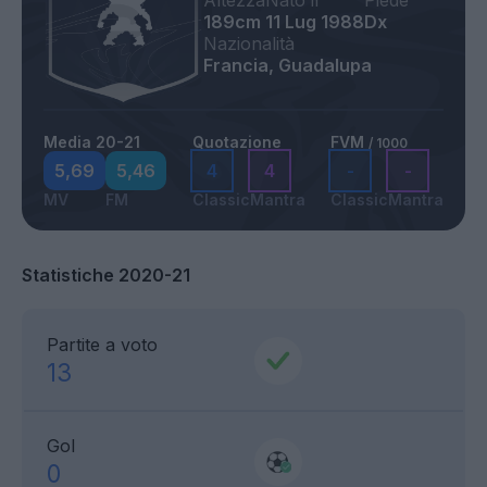
Altezza
Nato il
Piede
189cm
11 Lug 1988
Dx
Nazionalità
Francia, Guadalupa
Media 20-21
Quotazione
FVM
/ 1000
5,69
5,46
4
4
-
-
MV
FM
Classic
Mantra
Classic
Mantra
Statistiche 2020-21
Partite a voto
13
Gol
0