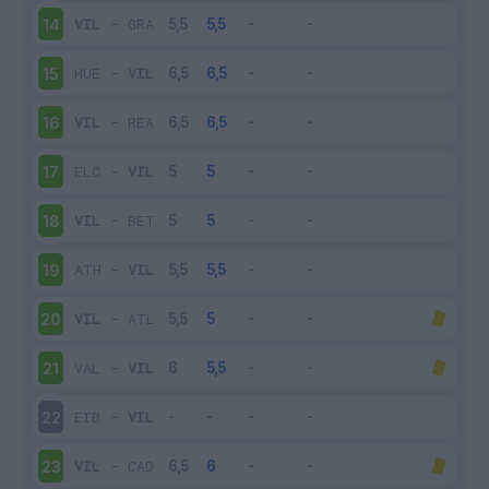
VIL
-
GRA
14
HUE
-
VIL
15
VIL
-
REA
16
ELC
-
VIL
17
VIL
-
BET
18
ATH
-
VIL
19
VIL
-
ATL
20
VAL
-
VIL
21
EIB
-
VIL
22
VIL
-
CAD
23