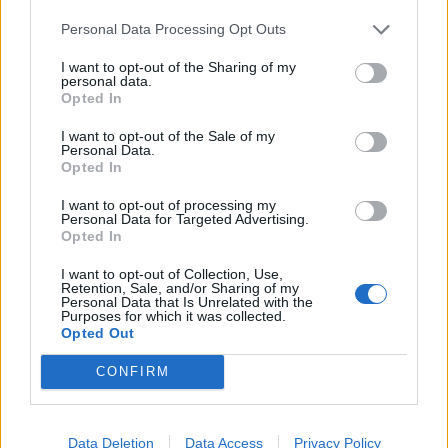
Infortunato
0 - 0
%
Personal Data Processing Opt Outs
Inutilizzato
1 - 3
%
I want to opt-out of the Sharing of my
personal data.
Opted In
I want to opt-out of the Sale of my
Personal Data.
Opted In
I want to opt-out of processing my
Personal Data for Targeted Advertising.
Scarica riepilogo
Scarica
Opted In
stagionale
I want to opt-out of Collection, Use,
Retention, Sale, and/or Sharing of my
Giornata
Voto
FV
Entrato
Uscito
Bonus/Malus
Personal Data that Is Unrelated with the
Purposes for which it was collected.
BAR
-
VIL
Opted Out
1
CONFIRM
ATL
-
VIL
2
VIL
-
VAL
3
Data Deletion
Data Access
Privacy Policy