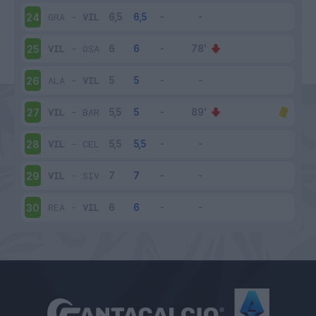
GRA
-
VIL
24
VIL
-
OSA
25
ALA
-
VIL
26
VIL
-
BAR
27
VIL
-
CEL
28
VIL
-
SIV
29
REA
-
VIL
30