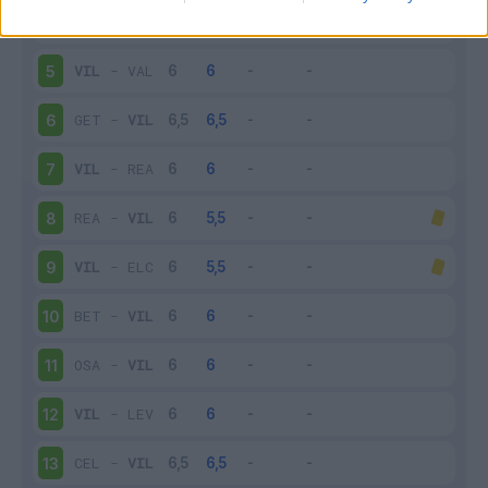
CAD
-
VIL
4
VIL
-
VAL
5
GET
-
VIL
6
VIL
-
REA
7
REA
-
VIL
8
VIL
-
ELC
9
BET
-
VIL
10
OSA
-
VIL
11
VIL
-
LEV
12
CEL
-
VIL
13