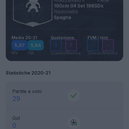
Altezza
Nato il
Piede
190cm
04 Set 1985
Dx
Nazionalità
Spagna
Media 20-21
Quotazione
FVM
/ 1000
5,97
5,84
7
7
-
-
MV
FM
Classic
Mantra
Classic
Mantra
Statistiche 2020-21
Partite a voto
29
Gol
0