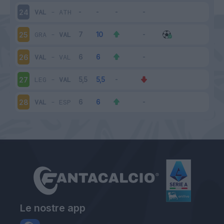
VAL
-
ATH
24
GRA
-
VAL
25
VAL
-
VAL
26
LEG
-
VAL
27
VAL
-
ESP
28
Le nostre app