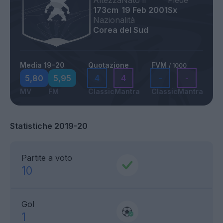
Altezza
Nato il
Piede
173cm
19 Feb 2001
Sx
Nazionalità
Corea del Sud
Media 19-20
Quotazione
FVM
/ 1000
5,80
5,95
4
4
-
-
MV
FM
Classic
Mantra
Classic
Mantra
Statistiche 2019-20
Partite a voto
10
Gol
1