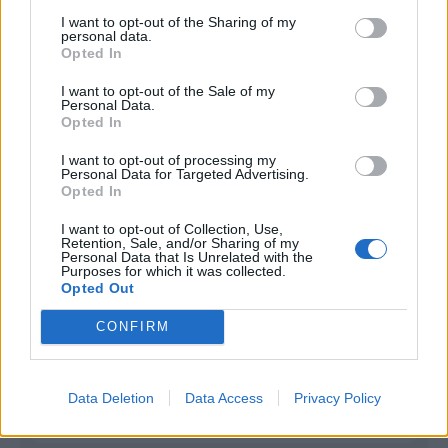
I want to opt-out of the Sharing of my
Infortunato
0 - 0
%
personal data.
Opted In
Inutilizzato
16 - 57
%
I want to opt-out of the Sale of my
Personal Data.
Opted In
I want to opt-out of processing my
Personal Data for Targeted Advertising.
Opted In
Scarica riepilogo
I want to opt-out of Collection, Use,
Scarica
Retention, Sale, and/or Sharing of my
stagionale
Personal Data that Is Unrelated with the
Purposes for which it was collected.
Opted Out
Giornata
Voto
FV
Entrato
Uscito
Bonus/Malus
CONFIRM
BAR
-
VAL
1
VAL
-
LEG
2
Data Deletion
Data Access
Privacy Policy
ATH
-
VAL
3