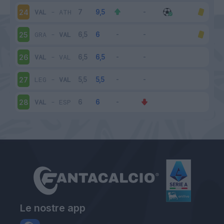
VAL
-
ATH
24
GRA
-
VAL
25
VAL
-
VAL
26
LEG
-
VAL
27
VAL
-
ESP
28
Le nostre app