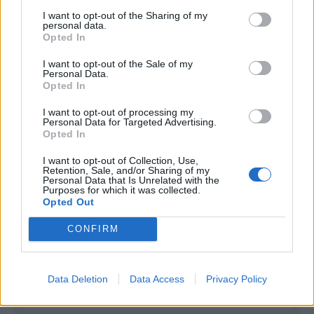
I want to opt-out of the Sharing of my
Infortunato
0 - 0
%
personal data.
Opted In
Inutilizzato
15 - 53
%
I want to opt-out of the Sale of my
Personal Data.
Opted In
I want to opt-out of processing my
Personal Data for Targeted Advertising.
Opted In
Scarica riepilogo
I want to opt-out of Collection, Use,
Scarica
Retention, Sale, and/or Sharing of my
stagionale
Personal Data that Is Unrelated with the
Purposes for which it was collected.
Opted Out
Giornata
Voto
FV
Entrato
Uscito
Bonus/Malus
CONFIRM
BAR
-
VAL
1
VAL
-
LEG
2
Data Deletion
Data Access
Privacy Policy
ATH
-
VAL
3