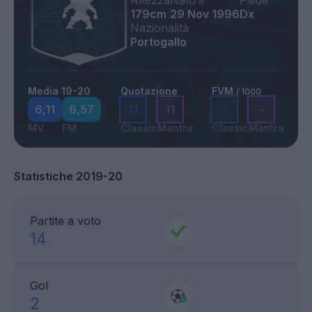
Altezza
Nato il
Piede
179cm
29 Nov 1996
Dx
Nazionalità
Portogallo
Media 19-20
Quotazione
FVM
/ 1000
6,11
6,57
11
11
-
-
MV
FM
Classic
Mantra
Classic
Mantra
Statistiche 2019-20
Partite a voto
14
Gol
2