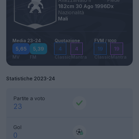
Altezza
Nato il
Piede
182cm
30 Ago 1996
Dx
Nazionalità
Mali
Media 23-24
Quotazione
FVM
/ 1000
5,65
5,39
4
4
19
19
MV
FM
Classic
Mantra
Classic
Mantra
Statistiche 2023-24
Partite a voto
23
Gol
0