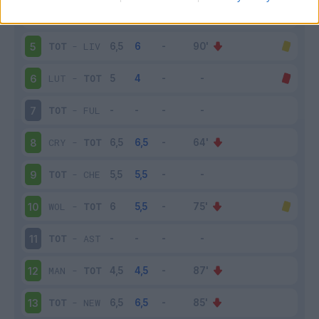
ARS
-
TOT
4
TOT
-
LIV
5
LUT
-
TOT
6
TOT
-
FUL
7
CRY
-
TOT
8
TOT
-
CHE
9
WOL
-
TOT
10
TOT
-
AST
11
MAN
-
TOT
12
TOT
-
NEW
13