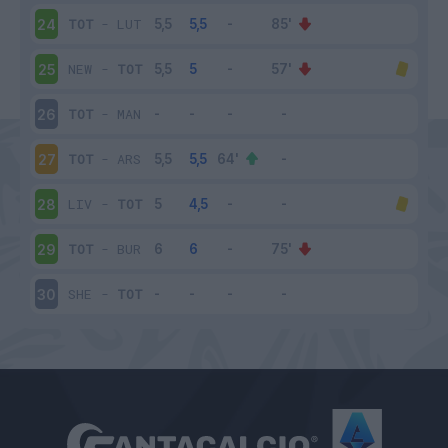
TOT
-
LUT
24
NEW
-
TOT
25
TOT
-
MAN
26
TOT
-
ARS
27
LIV
-
TOT
28
TOT
-
BUR
29
SHE
-
TOT
30