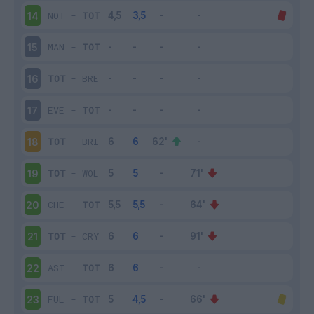
NOT
-
TOT
14
MAN
-
TOT
15
TOT
-
BRE
16
EVE
-
TOT
17
TOT
-
BRI
18
TOT
-
WOL
19
CHE
-
TOT
20
TOT
-
CRY
21
AST
-
TOT
22
FUL
-
TOT
23