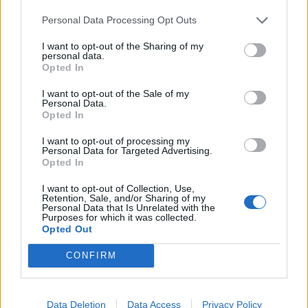
Infortunato
0 - 0
%
Personal Data Processing Opt Outs
Inutilizzato
7 - 23
%
I want to opt-out of the Sharing of my
personal data.
Opted In
I want to opt-out of the Sale of my
Personal Data.
Opted In
I want to opt-out of processing my
Personal Data for Targeted Advertising.
Scarica riepilogo
Scarica
Opted In
stagionale
I want to opt-out of Collection, Use,
Retention, Sale, and/or Sharing of my
Giornata
Voto
FV
Entrato
Uscito
Bonus/Malus
Personal Data that Is Unrelated with the
Purposes for which it was collected.
BOU
-
TOT
Opted Out
1
CONFIRM
BUR
-
TOT
2
TOT
-
SHE
3
Data Deletion
Data Access
Privacy Policy