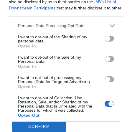
also be disclosed by us to third parties on the
IAB’s List of
Downstream Participants
that may further disclose it to other
third parties.
Personal Data Processing Opt Outs
I want to opt-out of the Sharing of my
personal data.
Opted In
I want to opt-out of the Sale of my
Personal Data.
Opted In
Classic
Mantra
I want to opt-out of processing my
Personal Data for Targeted Advertising.
Opted In
Andamento FantaValore di Mercato
I want to opt-out of Collection, Use,
Retention, Sale, and/or Sharing of my
Personal Data that Is Unrelated with the
Purposes for which it was collected.
12
12
MAX
Opted Out
12
MIN
FVM attuale
CONFIRM