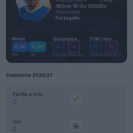
Altezza
Nato il
Piede
180cm
16 Giu 2002
Dx
Nazionalità
Portogallo
Media
Quotazione
FVM
/ 1000
0,00
0,00
4
4
12
12
MV
FM
Classic
Mantra
Classic
Mantra
Statistiche 2026/27
Partite a voto
0
Gol
0