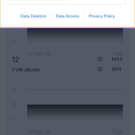
17
Data Deletion
Data Access
Privacy Policy
12
7
06 ago 26
Oggi
12
12
MAX
12
MIN
FVM attuale
17
12
7
06 ago 26
Oggi