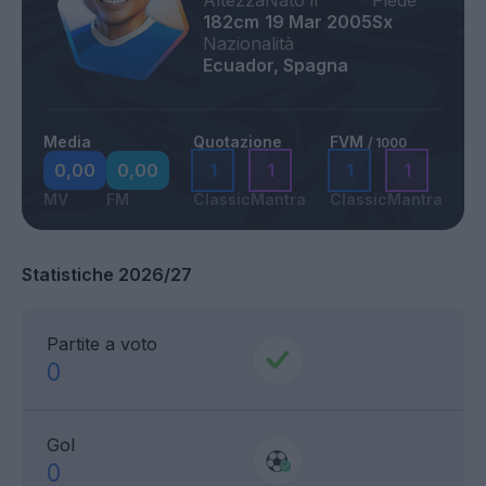
Altezza
Nato il
Piede
182cm
19 Mar 2005
Sx
Nazionalità
Ecuador, Spagna
Media
Quotazione
FVM
/ 1000
0,00
0,00
1
1
1
1
MV
FM
Classic
Mantra
Classic
Mantra
Statistiche 2026/27
Partite a voto
0
Gol
0