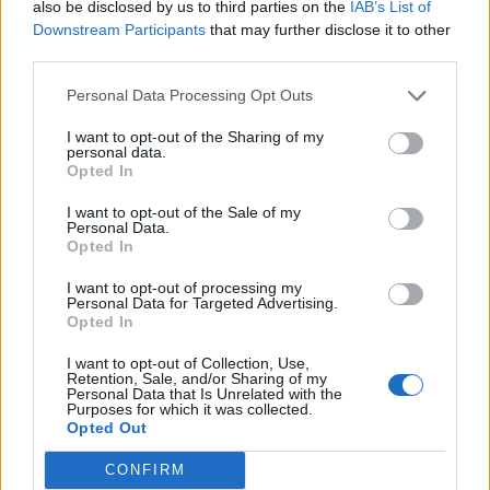
also be disclosed by us to third parties on the
IAB’s List of
Downstream Participants
that may further disclose it to other
third parties.
Personal Data Processing Opt Outs
I want to opt-out of the Sharing of my
personal data.
Opted In
I want to opt-out of the Sale of my
Personal Data.
Opted In
Classic
Mantra
I want to opt-out of processing my
Personal Data for Targeted Advertising.
Opted In
Andamento FantaValore di Mercato
I want to opt-out of Collection, Use,
Retention, Sale, and/or Sharing of my
Personal Data that Is Unrelated with the
Purposes for which it was collected.
1
1
MAX
Opted Out
1
MIN
FVM attuale
CONFIRM