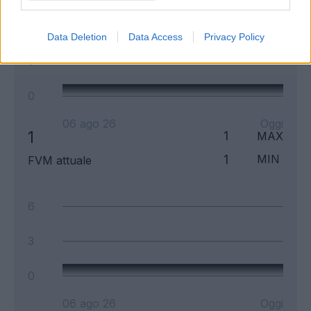
6
Data Deletion
Data Access
Privacy Policy
3
0
06 ago 26
Oggi
1
1
MAX
1
MIN
FVM attuale
6
3
0
06 ago 26
Oggi