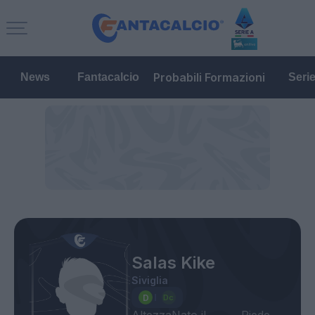
Probabili Formazioni
News
Fantacalcio
Seri
Salas Kike
Siviglia