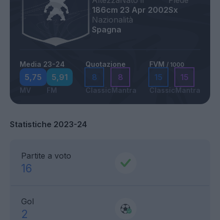
Altezza
Nato il
Piede
186cm
23 Apr 2002
Sx
Nazionalità
Spagna
Media 23-24
Quotazione
FVM
/ 1000
5,75
5,91
8
8
15
15
MV
FM
Classic
Mantra
Classic
Mantra
Statistiche 2023-24
Partite a voto
16
Gol
2