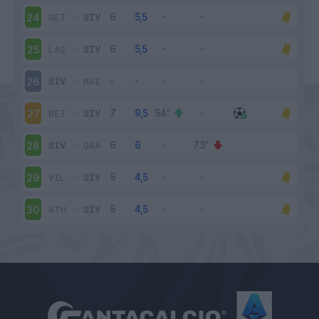
GET
-
SIV
24
LAS
-
SIV
25
SIV
-
MAI
26
BET
-
SIV
27
SIV
-
GRA
28
VIL
-
SIV
29
ATH
-
SIV
30