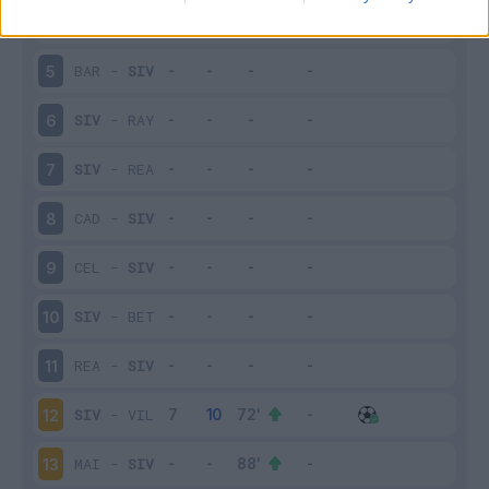
OSA
-
SIV
4
BAR
-
SIV
5
SIV
-
RAY
6
SIV
-
REA
7
CAD
-
SIV
8
CEL
-
SIV
9
SIV
-
BET
10
REA
-
SIV
11
SIV
-
VIL
12
MAI
-
SIV
13