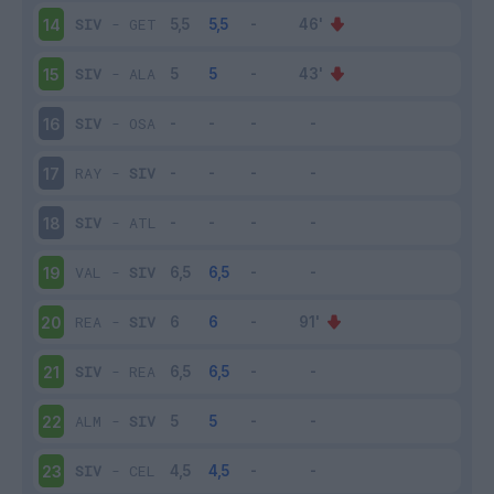
SIV
-
GET
14
SIV
-
ALA
15
SIV
-
OSA
16
RAY
-
SIV
17
SIV
-
ATL
18
VAL
-
SIV
19
REA
-
SIV
20
SIV
-
REA
21
ALM
-
SIV
22
SIV
-
CEL
23