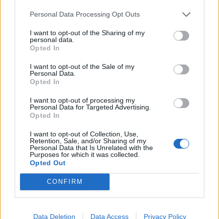
Infortunato
0 - 0
%
Personal Data Processing Opt Outs
Inutilizzato
13 - 43
%
I want to opt-out of the Sharing of my
personal data.
Opted In
I want to opt-out of the Sale of my
Personal Data.
Opted In
I want to opt-out of processing my
Personal Data for Targeted Advertising.
Scarica riepilogo
Scarica
Opted In
stagionale
I want to opt-out of Collection, Use,
Retention, Sale, and/or Sharing of my
Giornata
Voto
FV
Entrato
Uscito
Bonus/Malus
Personal Data that Is Unrelated with the
Purposes for which it was collected.
SIV
-
GIR
Opted Out
1
CONFIRM
ATL
-
SIV
2
SIV
-
LAS
3
Data Deletion
Data Access
Privacy Policy