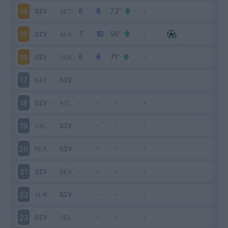
SIV
-
GET
14
SIV
-
ALA
15
SIV
-
OSA
16
RAY
-
SIV
17
SIV
-
ATL
18
VAL
-
SIV
19
REA
-
SIV
20
SIV
-
REA
21
ALM
-
SIV
22
SIV
-
CEL
23