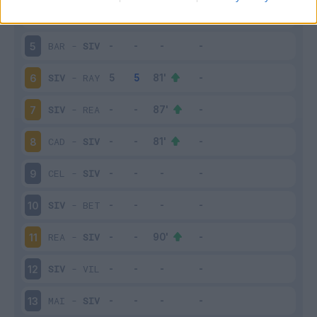
OSA
-
SIV
4
BAR
-
SIV
5
SIV
-
RAY
6
SIV
-
REA
7
CAD
-
SIV
8
CEL
-
SIV
9
SIV
-
BET
10
REA
-
SIV
11
SIV
-
VIL
12
MAI
-
SIV
13