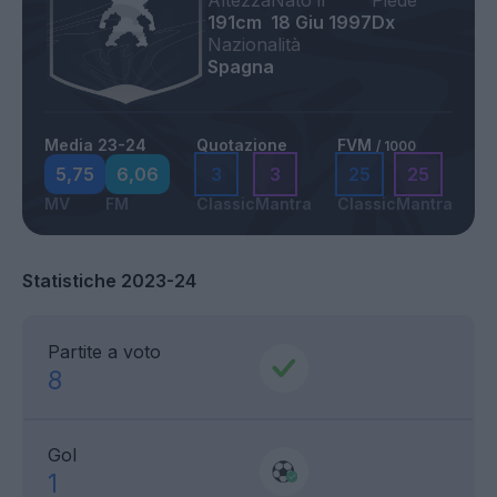
Altezza
Nato il
Piede
191cm
18 Giu 1997
Dx
Nazionalità
Spagna
Media 23-24
Quotazione
FVM
/ 1000
5,75
6,06
3
3
25
25
MV
FM
Classic
Mantra
Classic
Mantra
Statistiche 2023-24
Partite a voto
8
Gol
1