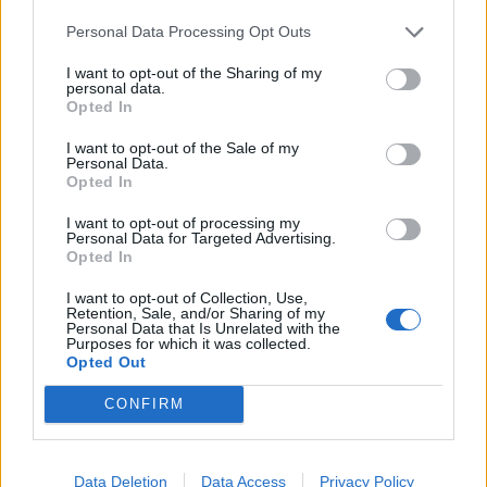
Infortunato
0 - 0
%
Personal Data Processing Opt Outs
Inutilizzato
19 - 63
%
I want to opt-out of the Sharing of my
personal data.
Opted In
I want to opt-out of the Sale of my
Personal Data.
Opted In
I want to opt-out of processing my
Personal Data for Targeted Advertising.
Scarica riepilogo
Scarica
Opted In
stagionale
I want to opt-out of Collection, Use,
Retention, Sale, and/or Sharing of my
Giornata
Voto
FV
Entrato
Uscito
Bonus/Malus
Personal Data that Is Unrelated with the
Purposes for which it was collected.
SIV
-
GIR
Opted Out
1
CONFIRM
ATL
-
SIV
2
SIV
-
LAS
3
Data Deletion
Data Access
Privacy Policy