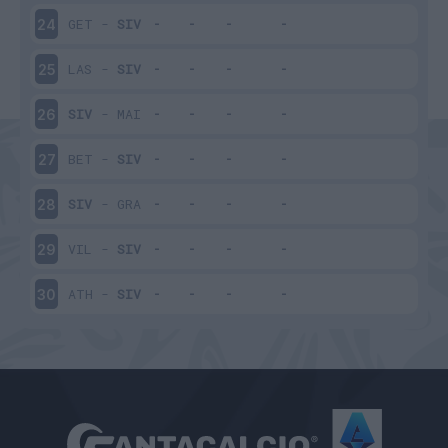
GET
-
SIV
24
LAS
-
SIV
25
SIV
-
MAI
26
BET
-
SIV
27
SIV
-
GRA
28
VIL
-
SIV
29
ATH
-
SIV
30