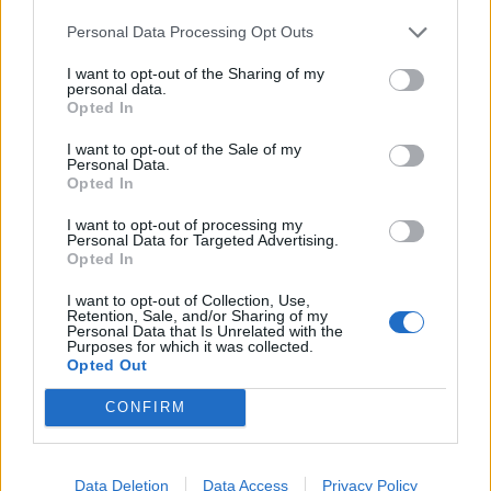
Infortunato
0 - 0
%
Personal Data Processing Opt Outs
Inutilizzato
30 - 100
%
I want to opt-out of the Sharing of my
personal data.
Opted In
I want to opt-out of the Sale of my
Personal Data.
Opted In
I want to opt-out of processing my
Personal Data for Targeted Advertising.
Scarica riepilogo
Scarica
Opted In
stagionale
I want to opt-out of Collection, Use,
Retention, Sale, and/or Sharing of my
Giornata
Voto
FV
Entrato
Uscito
Bonus/Malus
Personal Data that Is Unrelated with the
Purposes for which it was collected.
ROM
-
SAS
Opted Out
1
CONFIRM
SAS
-
TOR
2
SAS
-
SAL
3
Data Deletion
Data Access
Privacy Policy