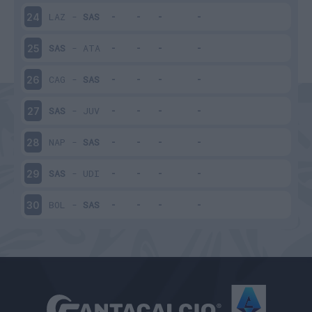
LAZ
-
SAS
24
SAS
-
ATA
25
CAG
-
SAS
26
SAS
-
JUV
27
NAP
-
SAS
28
SAS
-
UDI
29
BOL
-
SAS
30