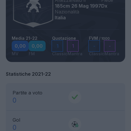
Altezza
Nato il
Piede
185cm
26 Mag 1997
Dx
Nazionalità
Italia
Media 21-22
Quotazione
FVM
/ 1000
0,00
0,00
1
1
-
-
MV
FM
Classic
Mantra
Classic
Mantra
Statistiche 2021-22
Partite a voto
0
Gol
0