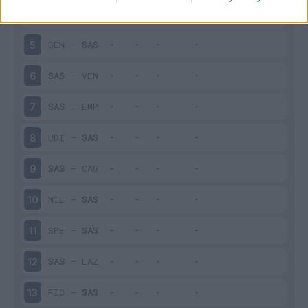
SAS
-
INT
4
GEN
-
SAS
5
SAS
-
VEN
6
SAS
-
EMP
7
UDI
-
SAS
8
SAS
-
CAG
9
MIL
-
SAS
10
SPE
-
SAS
11
SAS
-
LAZ
12
FIO
-
SAS
13