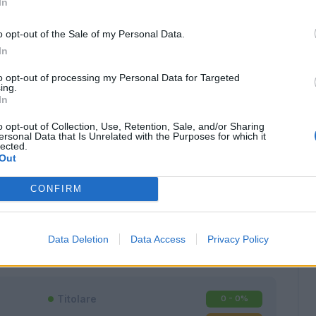
In
o opt-out of the Sale of my Personal Data.
In
to opt-out of processing my Personal Data for Targeted
ing.
In
o opt-out of Collection, Use, Retention, Sale, and/or Sharing
ersonal Data that Is Unrelated with the Purposes for which it
lected.
Out
CONFIRM
Classic
Mantra
Data Deletion
Data Access
Privacy Policy
Titolare
0 - 0
%