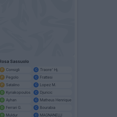
Rosa Sassuolo
Consigli
Traore' Hj.
Pegolo
Frattesi
Satalino
Lopez M.
Kyriakopoulos
Djuricic
Ayhan
Matheus Henrique
Ferrari G.
Bourabia
Muldur
MAGNANELLI