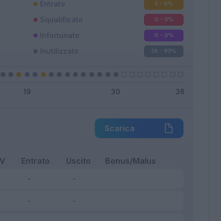
Entrato
2 - 6
%
Squalificato
0 - 0
%
Infortunato
0 - 0
%
Inutilizzato
28 - 93
%
Scarica
FV
Entrato
Uscito
Bonus/Malus