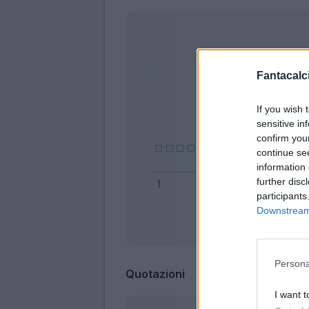
Fantacalci
If you wish 
sensitive in
confirm you
continue se
information 
further disc
participants
Downstream 
Bonus
Persona
Quotazioni
I want t