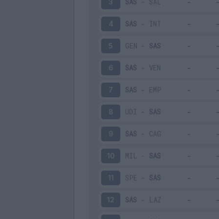
SAS
-
SAL
3
SAS
-
INT
4
GEN
-
SAS
5
SAS
-
VEN
6
SAS
-
EMP
7
UDI
-
SAS
8
SAS
-
CAG
9
MIL
-
SAS
10
SPE
-
SAS
11
SAS
-
LAZ
12