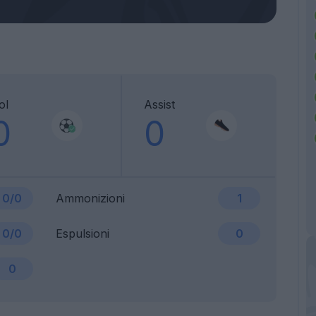
ol
Assist
0
0
0/0
Ammonizioni
1
0/0
Espulsioni
0
0