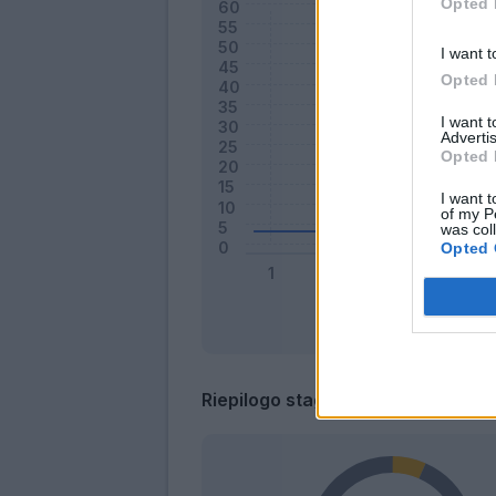
Opted 
I want t
Opted 
I want 
Advertis
Opted 
I want t
of my P
was col
Opted 
Riepilogo stagione