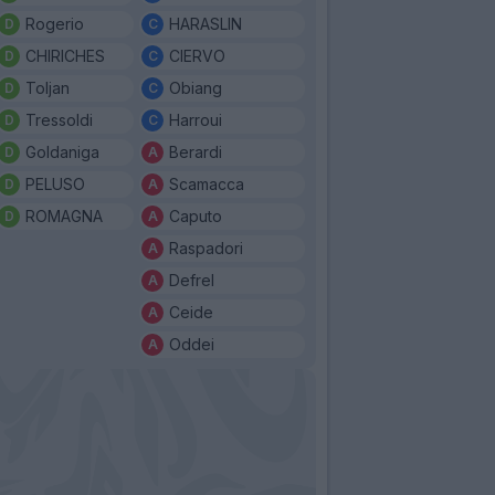
Rogerio
HARASLIN
CHIRICHES
CIERVO
Toljan
Obiang
Tressoldi
Harroui
Goldaniga
Berardi
PELUSO
Scamacca
ROMAGNA
Caputo
Raspadori
Defrel
Ceide
Oddei