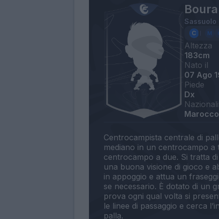
Boura
Sassuolo
Altezza
183cm
Nato il
07 Ago 1
Piede
Dx
Nazionali
Marocco,
Centrocampista centrale di pal
mediano in un centrocampo a t
centrocampo a due. Si tratta di 
una buona visione di gioco e ab
in appoggio e attua un fraseggi
se necessario. È dotato di un gr
prova ogni qual volta si present
le linee di passaggio e cerca l’