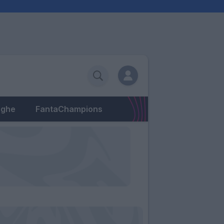
eghe
FantaChampions