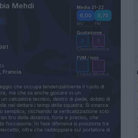
bia Mehdi
Media 21-22
6,00
5,75
MV
FM
Quotazione
3
3
991
Classic
Mantra
FVM
/ 1000
tà
-
-
 Francia
Classic
Mantra
leggio che occupa tendenzialmente il ruolo di
re, ma che sa anche giocare in un
un calciatore tecnico, destro di piede, dotato di
ile nel dettare i tempi della squadra. Si smarca
o semplice, rischiando la verticalizzazione solo
an tiro dalla distanza, forte e preciso, che
a l’occasione. In fase difensiva si posiziona tra
intercetto, oltre che raddoppiare sul portatore di