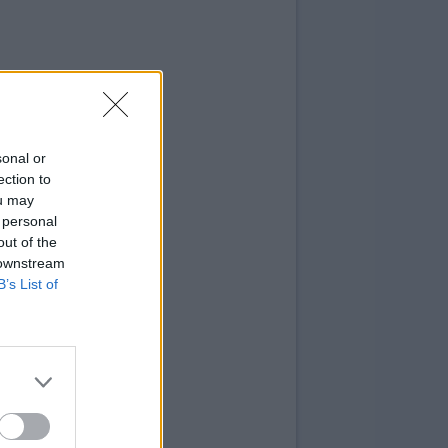
sonal or
ection to
ou may
 personal
out of the
 downstream
B’s List of