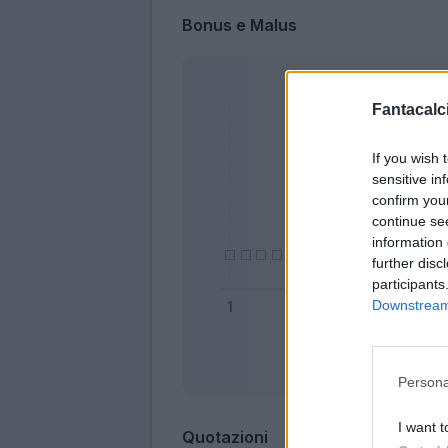
Bonus e Malus
Fantacalci
If you wish 
sensitive in
confirm you
continue se
information 
further disc
participants
Downstream 
Bonus
Persona
I want t
Quotazioni