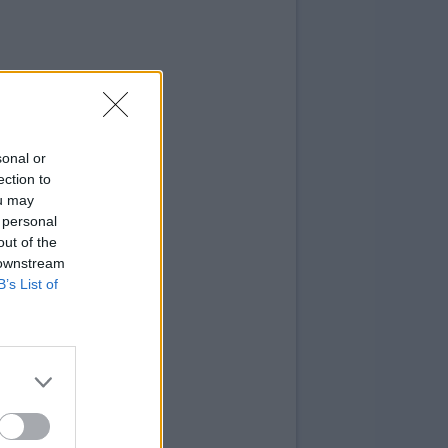
sonal or
ection to
ou may
 personal
out of the
 downstream
B’s List of