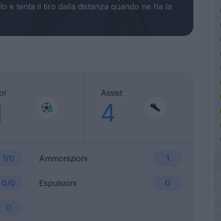
o e tenta il tiro dalla distanza quando ne ha la
ol
Assist
1
4
1/0
Ammonizioni
1
0/0
Espulsioni
0
0