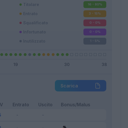
Titolare
16 - 80
%
Entrato
3 - 15
%
Squalificato
0 - 0
%
Infortunato
0 - 0
%
Inutilizzato
1 - 5
%
Scarica
FV
Entrato
Uscito
Bonus/Malus