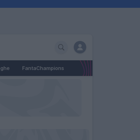
eghe
FantaChampions