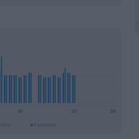
Voto
FantaVoto