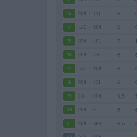
ROM
-
INT
13
LAZ
-
ROM
14
ROM
-
SPE
15
ROM
-
VER
16
JUV
-
ROM
17
ROM
-
UDI
18
BEN
-
ROM
19
ROM
-
MIL
20
ROM
-
GEN
21