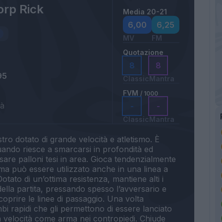
rp Rick
Media 20-21
6,00
6,25
MV
FM
Quotazione
8
8
95
Classic
Mantra
FVM
/ 1000
tà
-
-
Classic
Mantra
stro dotato di grande velocità e atletismo. È
ando riesce a smarcarsi in profondità ed
sare palloni tesi in area. Gioca tendenzialmente
 ma può essere utilizzato anche in una linea a
tato di un’ottima resistenza, mantiene alti i
della partita, pressando spesso l’avversario e
oprire le linee di passaggio. Una volta
i rapidi che gli permettono di essere lanciato
ua velocità come arma nei contropiedi. Chiude