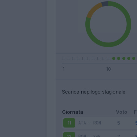
Scarica riepilogo stagionale
Giornata
Voto
ATA
-
ROM
11
ROM
-
SAM
12