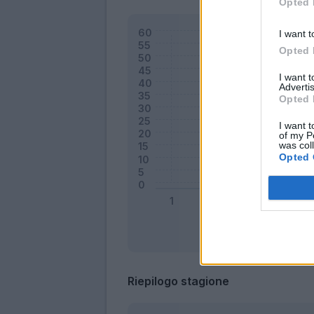
Opted 
I want t
Opted 
I want 
Advertis
Opted 
I want t
of my P
was col
Opted 
Riepilogo stagione