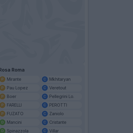
Rosa Roma
Mirante
Mkhitaryan
Pau Lopez
Veretout
Boer
Pellegrini Lo.
FARELLI
PEROTTI
FUZATO
Zaniolo
Mancini
Cristante
Spinazzola
Villar