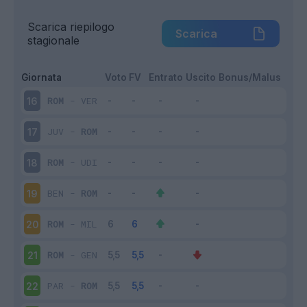
Scarica riepilogo
Scarica
stagionale
Giornata
Voto
FV
Entrato
Uscito
Bonus/Malus
ROM
-
VER
16
JUV
-
ROM
17
ROM
-
UDI
18
BEN
-
ROM
19
ROM
-
MIL
20
ROM
-
GEN
21
PAR
-
ROM
22