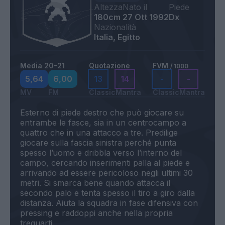
Altezza
Nato il
Piede
180cm
27 Ott 1992
Dx
Nazionalità
Italia, Egitto
Media 20-21
Quotazione
FVM
/ 1000
5,64
6,00
13
14
-
-
MV
FM
Classic
Mantra
Classic
Mantra
Esterno di piede destro che può giocare su
entrambe le fasce, sia in un centrocampo a
quattro che in una attacco a tre. Predilige
giocare sulla fascia sinistra perché punta
spesso l’uomo e dribbla verso l’interno del
campo, cercando inserimenti palla al piede e
arrivando ad essere pericoloso negli ultimi 30
metri. Si smarca bene quando attacca il
secondo palo e tenta spesso il tiro a giro dalla
distanza. Aiuta la squadra in fase difensiva con
pressing e raddoppi anche nella propria