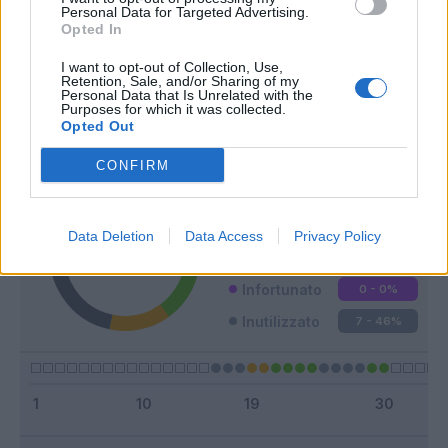
Personal Data for Targeted Advertising.
Opted In
I want to opt-out of Collection, Use,
Classic
Mantra
Retention, Sale, and/or Sharing of my
Personal Data that Is Unrelated with the
Purposes for which it was collected.
Opted Out
Riepilogo stagione
CONFIRM
Titolare
6 - 40
%
Entrato
2 - 13
%
Data Deletion
Data Access
Privacy Policy
Squalificato
0 - 0
%
Infortunato
0 - 0
%
Inutilizzato
7 - 46
%