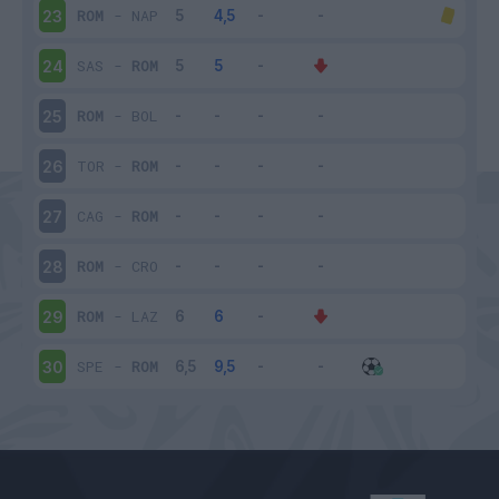
ROM
-
NAP
23
SAS
-
ROM
24
ROM
-
BOL
25
TOR
-
ROM
26
CAG
-
ROM
27
ROM
-
CRO
28
ROM
-
LAZ
29
SPE
-
ROM
30