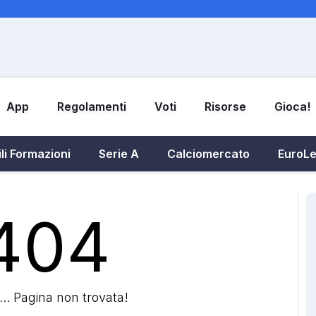
App
Regolamenti
Voti
Risorse
Gioca!
li Formazioni
Serie A
Calciomercato
EuroL
404
.. Pagina non trovata!