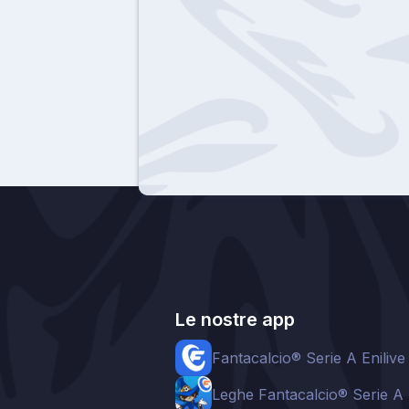
Le nostre app
Fantacalcio® Serie A Enilive
Leghe Fantacalcio® Serie A 