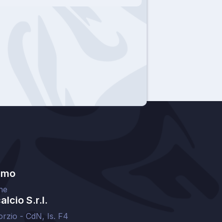
amo
ne
lcio S.r.l.
orzio - CdN, Is. F4