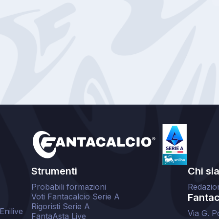
Strumenti
Chi si
Probabili formazioni
Redazio
Voti Fantacalcio Serie A
Fantaca
Rigoristi Serie A
Enilive
Via G. P
FantaAsta Live