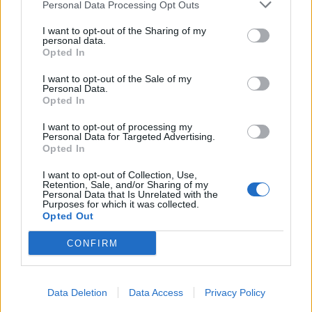
Personal Data Processing Opt Outs
Infortunato
0 - 0
%
I want to opt-out of the Sharing of my
personal data.
Inutilizzato
23 - 79
%
Opted In
I want to opt-out of the Sale of my
Personal Data.
Opted In
I want to opt-out of processing my
Personal Data for Targeted Advertising.
Opted In
Scarica riepilogo
Scarica
stagionale
I want to opt-out of Collection, Use,
Retention, Sale, and/or Sharing of my
Personal Data that Is Unrelated with the
Purposes for which it was collected.
Giornata
Voto
FV
Entrato
Uscito
Bonus/Malus
Opted Out
OLY
-
NAN
1
CONFIRM
NIZ
-
OLY
2
Data Deletion
Data Access
Privacy Policy
AUX
-
OLY
3