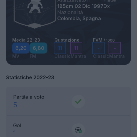
Altezza
Nato il
Piede
185cm
02 Dic 1997
Dx
Nazionalità
Colombia, Spagna
Media 22-23
Quotazione
FVM
/ 1000
6,20
6,80
11
11
-
-
MV
FM
Classic
Mantra
Classic
Mantra
Statistiche 2022-23
Partite a voto
5
Gol
1