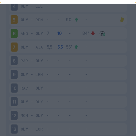
OLY
-
LIL
4
OLY
-
REN
5
ANG
-
OLY
6
OLY
-
AJA
7
PAR
-
OLY
8
OLY
-
LEN
9
RAC
-
OLY
10
OLY
-
OLY
11
MON
-
OLY
12
OLY
-
LOR
13