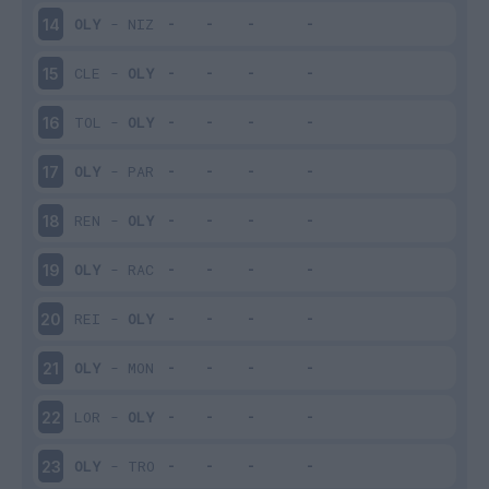
OLY
-
NIZ
14
CLE
-
OLY
15
TOL
-
OLY
16
OLY
-
PAR
17
REN
-
OLY
18
OLY
-
RAC
19
REI
-
OLY
20
OLY
-
MON
21
LOR
-
OLY
22
OLY
-
TRO
23