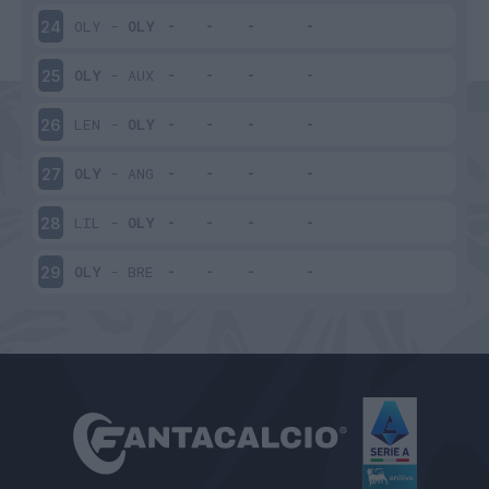
OLY
-
OLY
24
OLY
-
AUX
25
LEN
-
OLY
26
OLY
-
ANG
27
LIL
-
OLY
28
OLY
-
BRE
29