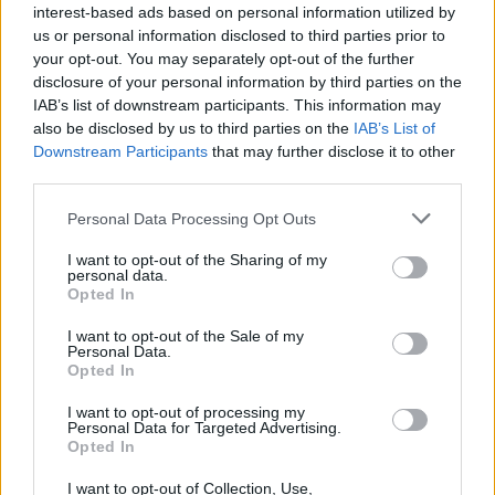
interest-based ads based on personal information utilized by
us or personal information disclosed to third parties prior to
your opt-out. You may separately opt-out of the further
disclosure of your personal information by third parties on the
IAB’s list of downstream participants. This information may
also be disclosed by us to third parties on the
IAB’s List of
Downstream Participants
that may further disclose it to other
third parties.
Classic
Mantra
Personal Data Processing Opt Outs
I want to opt-out of the Sharing of my
personal data.
Riepilogo stagione
Opted In
I want to opt-out of the Sale of my
Titolare
27 - 93
%
Personal Data.
Opted In
Entrato
0 - 0
%
I want to opt-out of processing my
Squalificato
0 - 0
%
Personal Data for Targeted Advertising.
Opted In
Infortunato
0 - 0
%
Inutilizzato
2 - 6
%
I want to opt-out of Collection, Use,