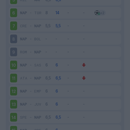
NAP
-
TOR
6
CRE
-
NAP
7
NAP
-
BOL
8
ROM
-
NAP
9
NAP
-
SAS
10
ATA
-
NAP
11
NAP
-
EMP
12
NAP
-
JUV
13
SPE
-
NAP
14