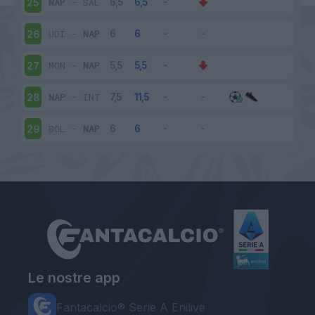
NAP
-
SAL
25
UDI
-
NAP
26
MON
-
NAP
27
NAP
-
INT
28
BOL
-
NAP
29
Le nostre app
Fantacalcio® Serie A Enilive