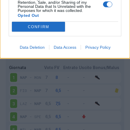
Retention, Sale, and/or Sharing of my
Personal Data that Is Unrelated with the
Purposes for which it was collected.
Opted Out
CONFIRM
Scarica riepilogo
Data Deletion
Data Access
Privacy Policy
Scarica
stagionale
Giornata
Voto
FV
Entrato
Uscito
Bonus/Malus
NAP
-
MON
1
FIO
-
NAP
2
LAZ
-
NAP
3
NAP
-
SPE
4
MIL
-
NAP
5