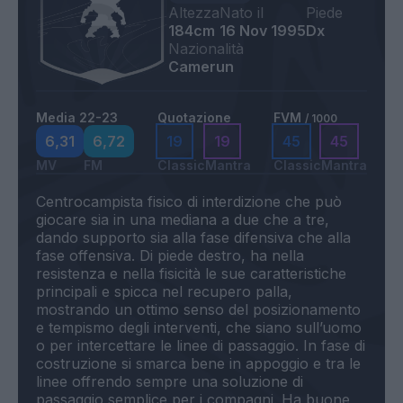
Altezza
Nato il
Piede
184cm
16 Nov 1995
Dx
Nazionalità
Camerun
Media 22-23
Quotazione
FVM
/ 1000
6,31
6,72
19
19
45
45
MV
FM
Classic
Mantra
Classic
Mantra
Centrocampista fisico di interdizione che può
giocare sia in una mediana a due che a tre,
dando supporto sia alla fase difensiva che alla
fase offensiva. Di piede destro, ha nella
resistenza e nella fisicità le sue caratteristiche
principali e spicca nel recupero palla,
mostrando un ottimo senso del posizionamento
e tempismo degli interventi, che siano sull’uomo
o per intercettare le linee di passaggio. In fase di
costruzione si smarca bene in appoggio e tra le
linee offrendo sempre una soluzione di
passaggio semplice per i compagni. Ha buone