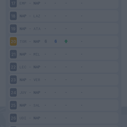
EMP
-
NAP
17
NAP
-
LAZ
18
NAP
-
ATA
19
TOR
-
NAP
20
NAP
-
MIL
21
LEC
-
NAP
22
NAP
-
VER
23
JUV
-
NAP
24
NAP
-
SAL
25
UDI
-
NAP
26