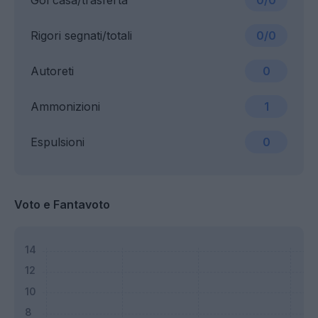
Gol casa/trasferta
0/0
Rigori segnati/totali
0/0
Autoreti
0
Ammonizioni
1
Espulsioni
0
Voto e Fantavoto