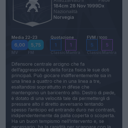
Altezza
Nato il
Piede
184cm
28 Nov 1999
Dx
Nazionalità
Norvegia
Media 22-23
Quotazione
FVM
/ 1000
6,00
5,75
1
1
5
5
MV
FM
Classic
Mantra
Classic
Mantra
Difensore centrale arcigno che fa
dell’aggressività e della forza fisica le sue doti
principali. Può giocare indifferentemente sia in
una linea a quattro che in una linea a tre,
esaltandosi soprattutto in difese che
mantengono un baricentro alto. Destro di piede,
è dotato di una velocità tale da permettergli di
pressare alto il diretto avversario tentando
spesso l’anticipo ed entrando duro nei contrasti,
indipendentemente da palla coperta o scoperta.
Ha un buon tempismo nell’intervento e, se
necessario, ha la rapidità per scappare con la