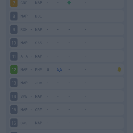
CRE
-
NAP
7
NAP
-
BOL
8
ROM
-
NAP
9
NAP
-
SAS
10
ATA
-
NAP
11
NAP
-
EMP
12
NAP
-
JUV
13
SPE
-
NAP
14
NAP
-
CRE
15
SAS
-
NAP
16