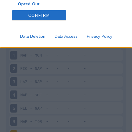
Opted Out
CONFIRM
Scarica riepilogo
Scarica
stagionale
Data Deletion
Data Access
Privacy Policy
Giornata
Voto
FV
Entrato
Uscito
Bonus/Malus
NAP
-
MON
1
FIO
-
NAP
2
LAZ
-
NAP
3
NAP
-
SPE
4
MIL
-
NAP
5
NAP
-
TOR
6