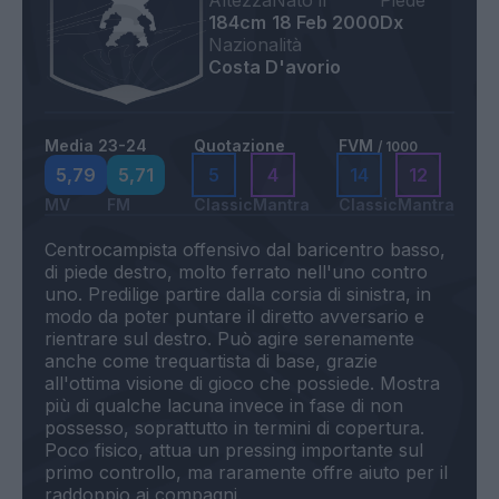
Altezza
Nato il
Piede
184cm
18 Feb 2000
Dx
Nazionalità
Costa D'avorio
Media 23-24
Quotazione
FVM
/ 1000
5,79
5,71
5
4
14
12
MV
FM
Classic
Mantra
Classic
Mantra
Centrocampista offensivo dal baricentro basso,
di piede destro, molto ferrato nell'uno contro
uno. Predilige partire dalla corsia di sinistra, in
modo da poter puntare il diretto avversario e
rientrare sul destro. Può agire serenamente
anche come trequartista di base, grazie
all'ottima visione di gioco che possiede. Mostra
più di qualche lacuna invece in fase di non
possesso, soprattutto in termini di copertura.
Poco fisico, attua un pressing importante sul
primo controllo, ma raramente offre aiuto per il