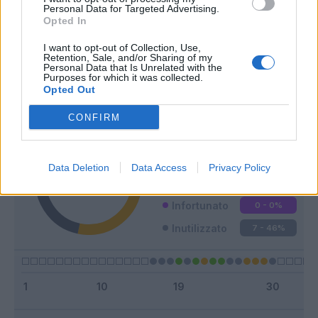
Personal Data for Targeted Advertising.
Opted In
I want to opt-out of Collection, Use,
Classic
Mantra
Retention, Sale, and/or Sharing of my
Personal Data that Is Unrelated with the
Purposes for which it was collected.
Opted Out
Riepilogo stagione
CONFIRM
Titolare
4 - 26
%
Entrato
4 - 26
%
Data Deletion
Data Access
Privacy Policy
Squalificato
0 - 0
%
Infortunato
0 - 0
%
Inutilizzato
7 - 46
%