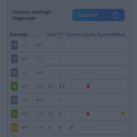
Scarica riepilogo
Scarica
stagionale
Giornata
Voto
FV
Entrato
Uscito
Bonus/Malus
LAZ
-
NAP
16
NAP
-
VER
17
MIL
-
NAP
18
NAP
-
GEN
19
CAG
-
NAP
20
NAP
-
JUV
21
NAP
-
TOR
22