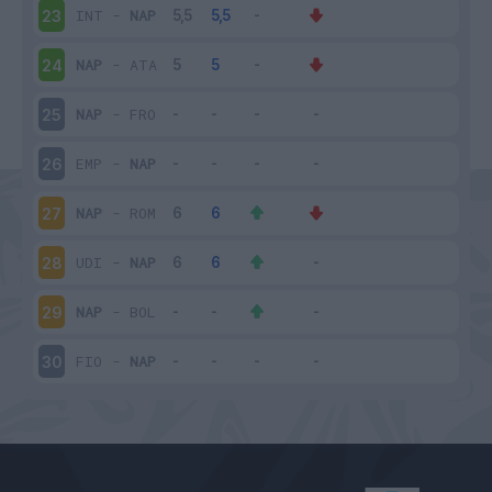
INT
-
NAP
23
NAP
-
ATA
24
NAP
-
FRO
25
EMP
-
NAP
26
NAP
-
ROM
27
UDI
-
NAP
28
NAP
-
BOL
29
FIO
-
NAP
30